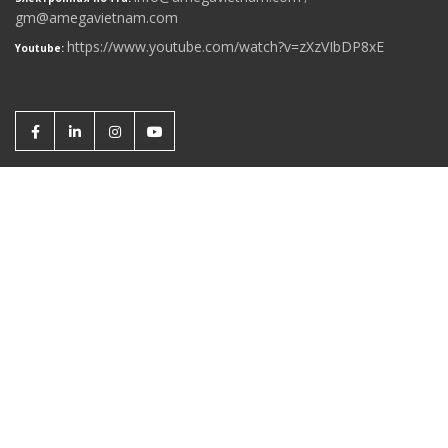
gm@amegavietnam.com
https://www.youtube.com/watch?v=zXzVIbDP8xE
Youtube: