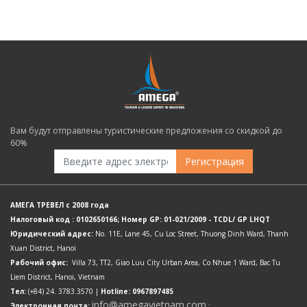
Вам будут отправлены туристические предложения со скидкой до
60%
Регистрация
АМЕГА ТРЕВЕЛ с 2008 года
Налоговый код : 0102650166; Номер GP: 01-021/2009 - TCDL/ GP LHQT
Юридический адрес:
No. 11E, Lane 45, Cu Loc Street, Thuong Dinh Ward, Thanh
Xuan District, Hanoi
Рабочий офис:
Villa 73, TT2, Giao Luu City Urban Area, Co Nhue 1 Ward, Bac Tu
Liem District, Hanoi, Vietnam
Тел:
(+84) 24. 3783.3570 |
Hotline: 0967897485
info@amegavietnam.com
Электронная почта:
;