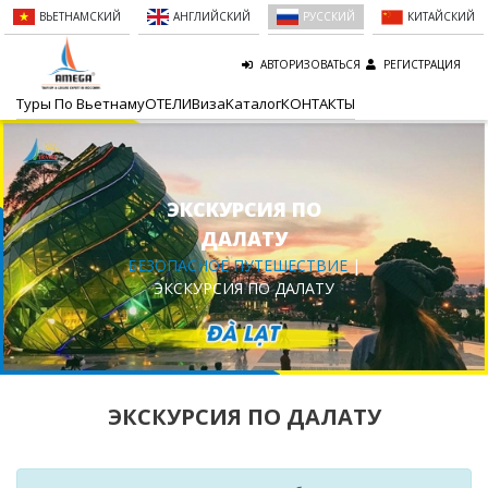
ВЬЕТНАМСКИЙ
АНГЛИЙСКИЙ
РУССКИЙ
КИТАЙСКИЙ
АВТОРИЗОВАТЬСЯ
РЕГИСТРАЦИЯ
Туры По Вьетнаму
ОТЕЛИ
Виза
Kаталог
КОНТАКТЫ
ЭКСКУРСИЯ ПО
ДАЛАТУ
БЕЗОПАСНОЕ ПУТЕШЕСТВИЕ
|
ЭКСКУРСИЯ ПО ДАЛАТУ
ЭКСКУРСИЯ ПО ДАЛАТУ