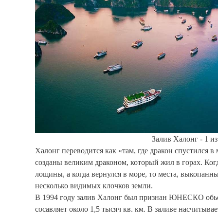
Залив Халонг - 1 и
Халонг переводится как «там, где дракон спустился в
созданы великим драконом, который жил в горах. Ког
лощины, а когда вернулся в море, то места, выкопанн
несколько видимых клочков земли.
В 1994 году залив Халонг был признан ЮНЕСКО обье
сосавляет около 1,5 тысяч кв. км. В заливе насчитыва