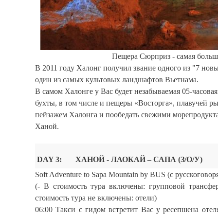
Пещера Сюрприз - самая больша
В 2011 году Халонг получил звание одного из "7 нов
один из самых культовых ландшафтов Вьетнама.
В самом Халонге у Вас будет незабываемая 05-часова
бухты, в том числе и пещеры «Восторга», плавучей 
пейзажем Халонга и пообедать свежими морепродуктам
Ханой.
DAY 3: ХАНОЙ - ЛАОКАЙ – САПА (З/О/У)
Soft Adventure to Sapa Mountain by BUS (c русскогово
(- В стоимость тура включены: групповой трансфер
стоимость тура не включены: отели)
06:00 Такси с гидом встретит Вас у ресепшена отел