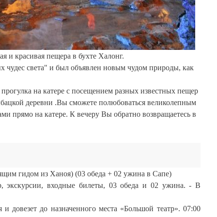
я и красивая пещера в бухте Халонг.
ых чудес света" и был объявлен новым чудом природы, как
я прогулка на катере с посещением разных известных пещер
рыбацкой деревни .Вы сможете полюбоваться великолепным
и прямо на катере. К вечеру Вы обратно возвращаетесь в
рящим гидом из Ханоя) (03 обеда + 02 ужина в Сапе)
, экскурсии, входные билеты, 03 обеда и 02 ужина. - В
я и довезет до назначенного места «Большой театр». 07:00