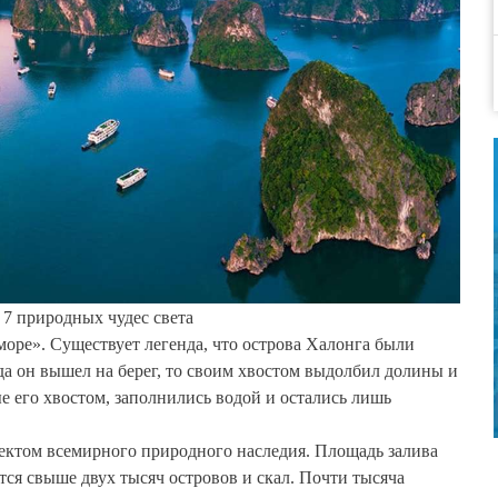
з 7 природных чудес света
 море». Существует легенда, что острова Халонга были
да он вышел на берег, то своим хвостом выдолбил долины и
ые его хвостом, заполнились водой и остались лишь
ктом всемирного природного наследия. Площадь залива
ется свыше двух тысяч островов и скал. Почти тысяча