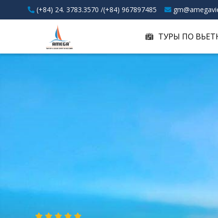
(+84) 24. 3783.3570 /(+84) 967897485
gm@amegavi
ТУРЫ ПО ВЬЕ