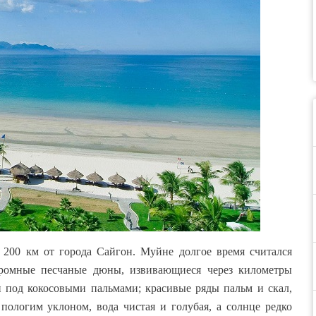
200 км от города Сайгон. Муйне долгое время считался
громные песчаные дюны, извивающиеся через километры
и под кокосовыми пальмами; красивые ряды пальм и скал,
ологим уклоном, вода чистая и голубая, а солнце редко