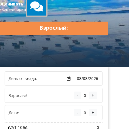
Оценивать
5 Комментарий
Взрослый:
День отъезда:
-
+
Взрослый:
-
+
Дети:
(VAT 10%):
0