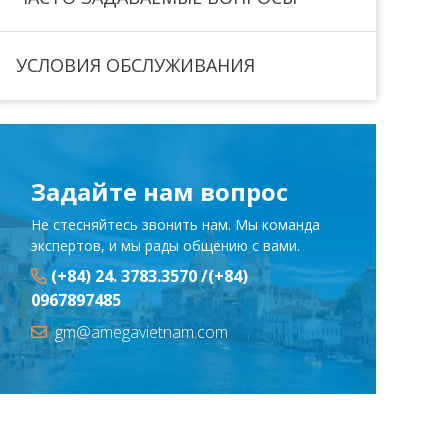
УСЛОВИЯ ОБСЛУЖИВАНИЯ
Задайте нам вопрос
Не стесняйтесь звонить нам. Мы команда
экспертов, и мы рады общению с вами.
(+84) 24. 3783.3570 /(+84)
0967897485
gm@amegavietnam.com