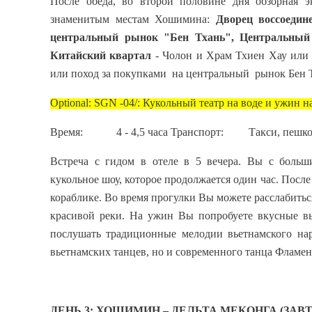
После обеда, во второй половине дня обзорная э
знаменитым местам Хошимина:
Дворец воссоедин
центральный рынок "Бен Тхань",
Центральный
Китайский квартал
- Чолон и Храм Тхиен Хау или
или поход за покупками на центральный рынок Бен 
О
ptional
:
SGN
-04/: Кукольный театр на воде и ужин н
Время: 4 - 4,5 часа Транспорт: Такси, пешко
Встреча с гидом в отеле в 5 вечера. Вы с больш
кукольное шоу, которое продолжается один час. После
кораблике. Во время прогулки Вы можете расслабитьс
красивой реки. На ужин Вы попробуете вкусные вь
послушать традиционные мелодии вьетнамского на
вьетнамских танцев, но и современного танца Фламен
ДЕНЬ 3: ХОШИМИН – ДЕЛЬТА МЕКОНГА (ЗАВТ