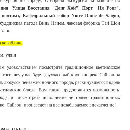
кскурсия по городу
.
Обзорная экскурсия на машине по
ения
,
Улица Восстания "Донг Хой"
,
Порт "Ня Ронг",
 почтамт, Кафедральный собор
Notre
Dame
de
Saigon
,
 буддийская пагода Винь Нгием, лаковая фабрика Тай Шон
Тхань.
а кораблике
м, ужин
им удовольствием посмотрите традиционное вьетнамское
 этого шоу у вас будет двухчасовый круиз по реке Сайгон на
я, любуясь пейзажем ночного города, раскинувшегося вдоль
етнамские блюда. Вам также предоставится возможность
рода, и посмотреть исполнение не только традиционных
ко. Сайгон произведет на вас незабываемое впечатление!
РАК, ОБЕД)