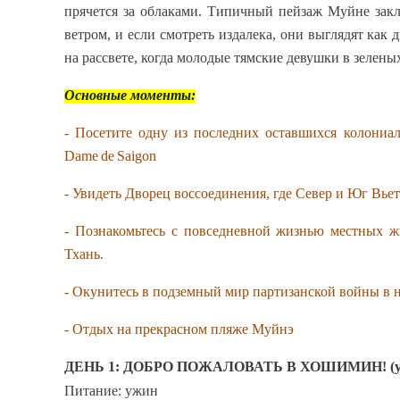
прячется за облаками. Типичный пейзаж Муйне закл
ветром, и если смотреть издалека, они выглядят ка
на рассвете, когда молодые тямские девушки в зеленых
Основные моменты:
-
Посетите одну из последних оставшихся колониа
Dame
de
Saigon
- Увидеть Дворец воссоединения, где Север и Юг Вье
- Познакомьтесь с повседневной жизнью местных ж
Тхань.
- Окунитесь в подземный мир партизанской войны в н
- Отдых на прекрасном пляже Муйнэ
ДЕНЬ 1: ДОБРО ПОЖАЛОВАТЬ В ХОШИМИН! (у
Питание: ужин