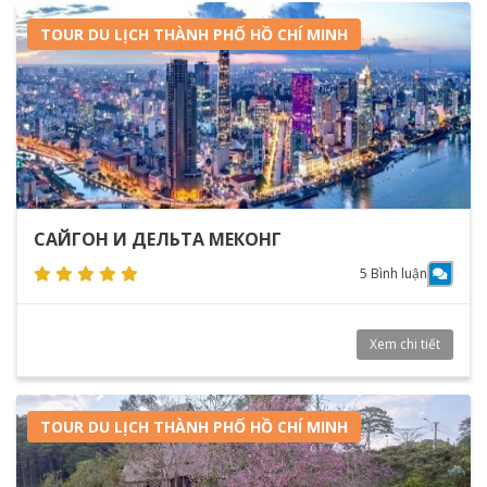
TOUR DU LỊCH THÀNH PHỐ HỒ CHÍ MINH
САЙГОН И ДЕЛЬТА МЕКОНГ
5 Bình luận
Xem chi tiết
TOUR DU LỊCH THÀNH PHỐ HỒ CHÍ MINH