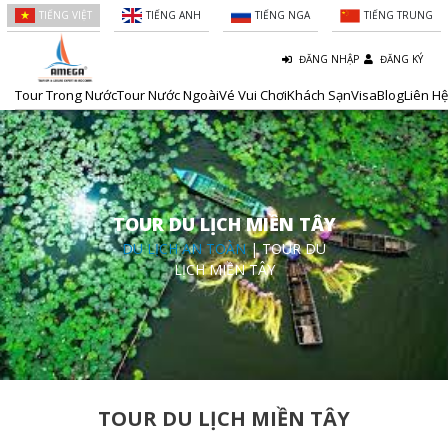
TIẾNG VIỆT
TIẾNG ANH
TIẾNG NGA
TIẾNG TRUNG
ĐĂNG NHẬP
ĐĂNG KÝ
Tour Trong Nước
Tour Nước Ngoài
Vé Vui Chơi
Khách Sạn
Visa
Blog
Liên Hệ
TOUR DU LỊCH MIỀN TÂY
DU LỊCH AN TOÀN
| TOUR DU
LỊCH MIỀN TÂY
TOUR DU LỊCH MIỀN TÂY