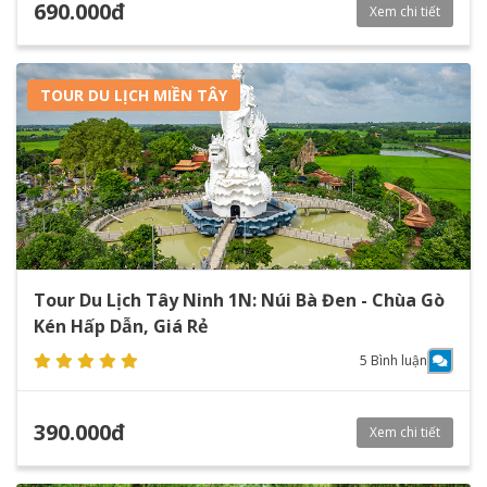
690.000đ
Xem chi tiết
TOUR DU LỊCH MIỀN TÂY
Tour Du Lịch Tây Ninh 1N: Núi Bà Đen - Chùa Gò
Kén Hấp Dẫn, Giá Rẻ
5 Bình luận
390.000đ
Xem chi tiết