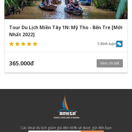
Tour Du Lịch Miền Tây 1N: Mỹ Tho - Bến Tre [Mới
Nhất 2022]
5 Bình luận
365.000đ
Xem chi tiết
Các deal du lịch giảm giá đến 60% sẽ được gửi đến bạn