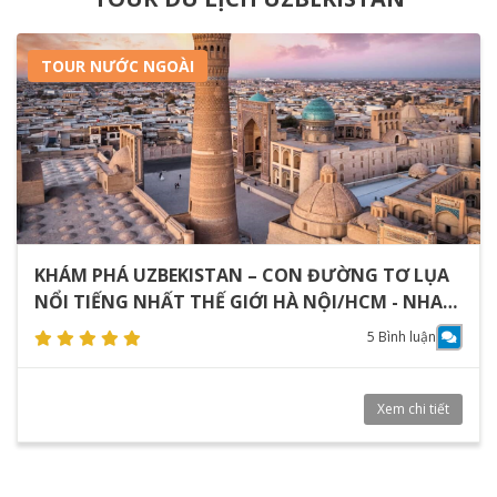
TOUR NƯỚC NGOÀI
KHÁM PHÁ UZBEKISTAN – CON ĐƯỜNG TƠ LỤA
NỔI TIẾNG NHẤT THẾ GIỚI HÀ NỘI/HCM - NHA
TRANG – TASHKENT - SAMARKAND - BUKHARA -
5 Bình luận
KHIVA - TASHKENT - NHA TRANG- HÀ NỘI/HCM
(8 ngày/ 7 đêm)
Xem chi tiết