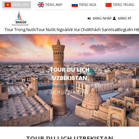
TIẾNG VIỆT
TIẾNG ANH
TIẾNG NGA
TIẾNG TRUNG
ĐĂNG NHẬP
ĐĂNG KÝ
Tour Trong Nước
Tour Nước Ngoài
Vé Vui Chơi
Khách Sạn
Visa
Blog
Liên Hệ
TOUR DU LỊCH
UZBEKISTAN
DU LỊCH AN TOÀN
| TOUR DU
LỊCH UZBEKISTAN
TOUR DU LỊCH UZBEKISTAN