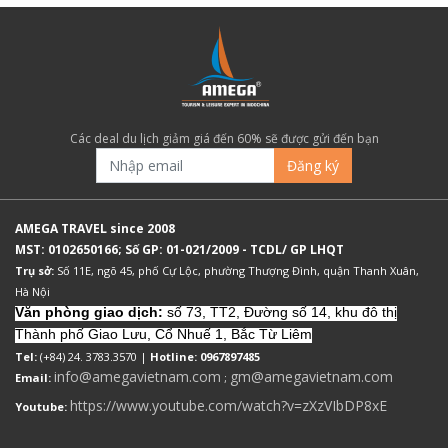
Các deal du lịch giảm giá đến 60% sẽ được gửi đến bạn
Đăng ký
AMEGA TRAVEL since 2008
MST: 0102650166; Số GP: 01-021/2009 - TCDL/ GP LHQT
Trụ sở:
Số 11E, ngõ 45, phố Cự Lộc, phường Thượng Đình, quận Thanh Xuân,
Hà Nội
Văn phòng giao dịch:
số 73, TT2, Đường số 14, khu đô thị
Thành phố Giao Lưu, Cổ Nhuế 1, Bắc Từ Liêm
Tel:
(+84) 24. 3783.3570 |
Hotline: 0967897485
info@amegavietnam.com
gm@amegavietnam.com
Email:
;
https://www.youtube.com/watch?v=zXzVIbDP8xE
Youtube: