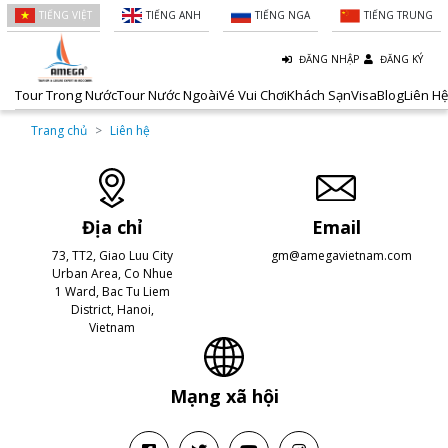
TIẾNG VIỆT
TIẾNG ANH
TIẾNG NGA
TIẾNG TRUNG
ĐĂNG NHẬP
ĐĂNG KÝ
Tour Trong Nước
Tour Nước Ngoài
Vé Vui Chơi
Khách Sạn
Visa
Blog
Liên Hệ
Trang chủ
Liên hệ
Địa chỉ
Email
73, TT2, Giao Luu City
gm@amegavietnam.com
Urban Area, Co Nhue
1 Ward, Bac Tu Liem
District, Hanoi,
Vietnam
Mạng xã hội