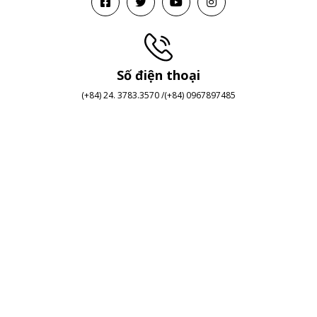
Số điện thoại
(+84) 24. 3783.3570 /(+84) 0967897485