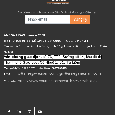
Các deal du lịch giảm giá đến 60% sẽ được gửi đến bạn
Đăng ký
AMEGA TRAVEL since 2008
MST: 0102650166; Số GP: 01-021/2009 - TCDL/ GP LHQT
Trụ sở:
Số 11E, ngõ 45, phố Cự Lộc, phường Thượng Đình, quận Thanh Xuân,
Hà Nội
Văn phòng giao dịch:
số 73, TT2, Đường số 14, khu đô thị
Thành phố Giao Lưu, Cổ Nhuế 1, Bắc Từ Liêm
Tel:
(+84) 24. 3783.3570 |
Hotline: 0967897485
info@amegavietnam.com
gm@amegavietnam.com
Email:
;
https://www.youtube.com/watch?v=zXzVIbDP8xE
Youtube: