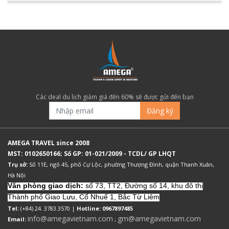
Các deal du lịch giảm giá đến 60% sẽ được gửi đến bạn
Đăng ký
AMEGA TRAVEL since 2008
MST: 0102650166; Số GP: 01-021/2009 - TCDL/ GP LHQT
Trụ sở:
Số 11E, ngõ 45, phố Cự Lộc, phường Thượng Đình, quận Thanh Xuân,
Hà Nội
Văn phòng giao dịch:
số 73, TT2, Đường số 14, khu đô thị
Thành phố Giao Lưu, Cổ Nhuế 1, Bắc Từ Liêm
Tel:
(+84) 24. 3783.3570 |
Hotline: 0967897485
info@amegavietnam.com
gm@amegavietnam.com
Email:
;