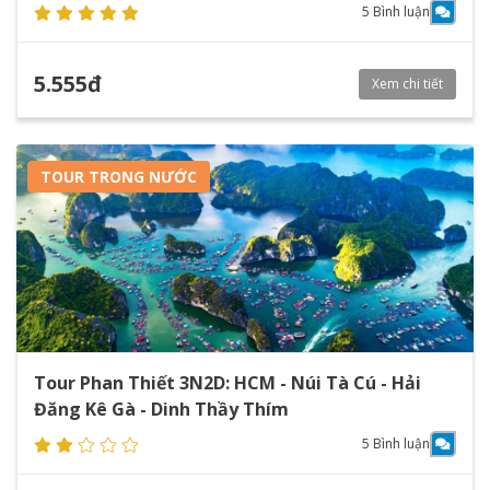
5 Bình luận
5.555đ
Xem chi tiết
TOUR TRONG NƯỚC
Tour Phan Thiết 3N2D: HCM - Núi Tà Cú - Hải
Đăng Kê Gà - Dinh Thầy Thím
5 Bình luận