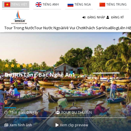
TIẾNG VIỆT
TIẾNG ANH
TIẾNG NGA
TIẾNG TRUNG
ĐĂNG NHẬP
ĐĂNG KÝ
Tour Trong Nước
Tour Nước Ngoài
Vé Vui Chơi
Khách Sạn
Visa
Blog
Liên Hệ
Du lịch Lăng Bác Nghệ An1
Thời gian: 0 Ngày
TOUR DU THUYỀN
Xem hình ảnh
Xem clip preview