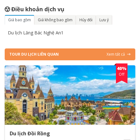
Điều khoản dịch vụ
Giá bao gồm
Giá không bao gồm
Hủy đổi
Lưu ý
Du lịch Lăng Bác Nghệ An1
TOUR DU LỊCH LIÊN QUAN
Xem tất cả
40%
Off
Du lịch Đồi Rồng