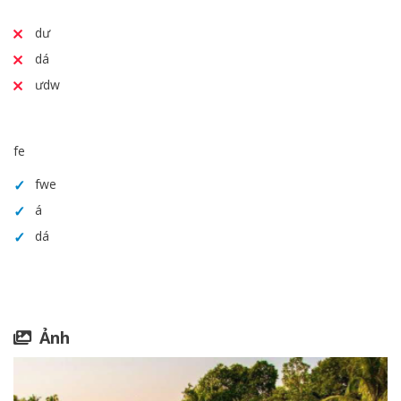
dư
dá
ưdw
fe
fwe
á
dá
Ảnh