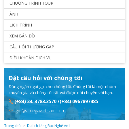
CHƯƠNG TRÌNH TOUR
ẢNH
LỊCH TRÌNH
XEM BẢN ĐỒ
CÂU HỎI THƯỜNG GẶP
ĐIỀU KHOẢN DỊCH VỤ
Đặt câu hỏi với chúng tôi
Đừng ngần ngại gọi cho chúng tôi. Chúng tôi là một nhóm
chuyên gia và chúng tôi rất vui được nói chuyện với bạn.
(+84) 24. 3783.3570 /(+84) 0967897485
gm@amegavietnam.com
Trang chủ
Du lịch Lăng Bác Nghệ An1