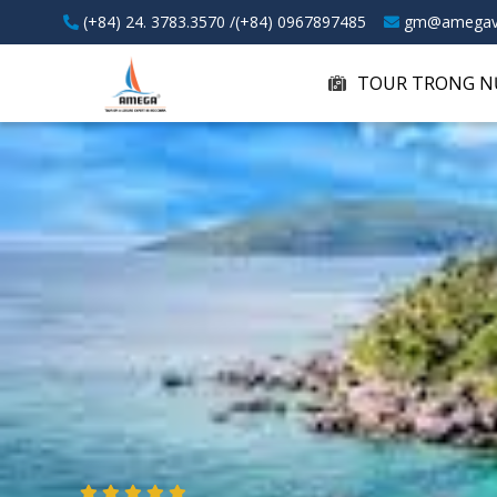
(+84) 24. 3783.3570 /(+84) 0967897485
gm@amegav
TOUR TRONG N