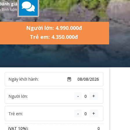
Đánh giá
5 Bình luận
Người lớn: 4.990.000đ
Trẻ em: 4.350.000đ
Ngày khởi hành:
-
+
Người lớn:
-
+
Trẻ em:
(VAT 10%):
0