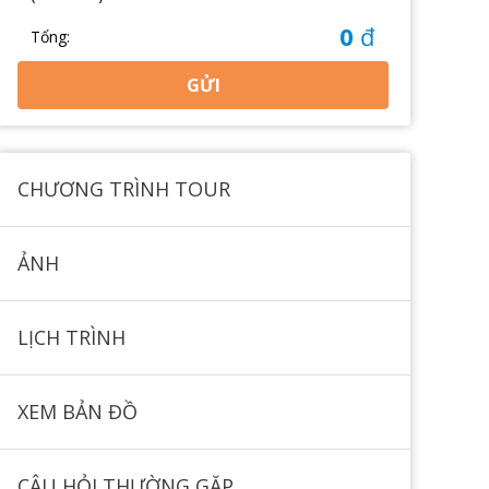
0
đ
Tổng:
GỬI
CHƯƠNG TRÌNH TOUR
ẢNH
LỊCH TRÌNH
XEM BẢN ĐỒ
CÂU HỎI THƯỜNG GẶP