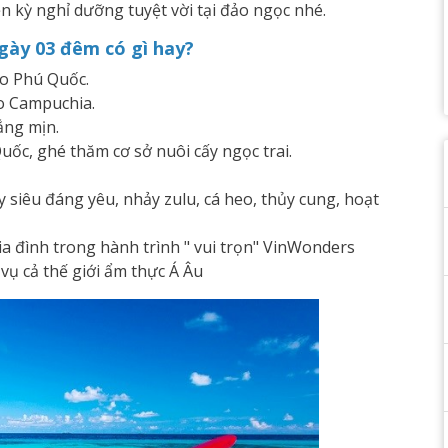
 kỳ nghỉ dưỡng tuyệt vời tại đảo ngọc nhé.
ngày 03 đêm có gì hay?
ảo Phú Quốc.
o Campuchia.
ắng mịn.
ốc, ghé thăm cơ sở nuôi cấy ngọc trai.
 siêu đáng yêu, nhảy zulu, cá heo, thủy cung, hoạt
ên cá
ia đình trong hành trình " vui trọn" VinWonders
ụ cả thế giới ẩm thực Á Âu