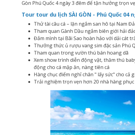
Gòn Phú Quốc 4 ngày 3 đêm để tận hưởng trọn vẹn
Tour tour du lịch SÀI GÒN - Phú Quốc 04 
Thử tài câu cá – lặn ngắm san hô tại Nam Đ
Tham quan Gành Dầu ngắm biên giới hải đả
Đắm mình tại Bãi Sao hoàn hảo với dải cát tr
Thưởng thức ủ rượu vang sim đặc sản Phú Qu
Tham quan trong vườn thú bán hoang dã
Xem show trình diễn động vật, thăm thú baby
động cho cá mập ăn, nàng ti
Hàng chục điểm nghỉ chân " lấy sức" cho cả g
Trải nghiệm trọn vẹn hơn 20 nhà hàng phục v