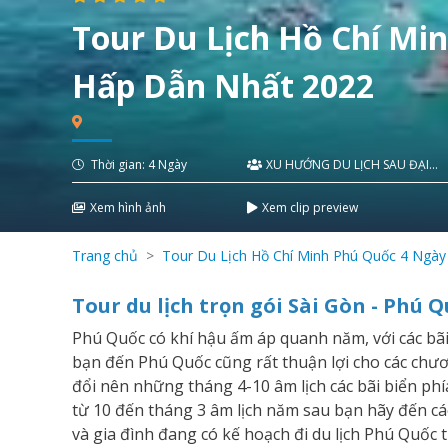
Tour Du Lịch Hồ Chí Mi
Hấp Dẫn Nhất 2022
Thời gian: 4 Ngày
XU HƯỚNG DU LỊCH SAU ĐẠI
DỊCH
Xem hình ảnh
Xem clip preview
Trang chủ
Tour Du Lịch Hồ Chí Minh Phú Quốc 4 Ngà
​Tour du lịch trọn gói Sài Gòn - Phú 
Phú Quốc có khí hậu ấm áp quanh năm, với các bã
bạn đến Phú Quốc cũng rất thuận lợi cho các chươ
đổi nên những tháng 4-10 âm lịch các bãi biển ph
từ 10 đến tháng 3 âm lịch năm sau bạn hãy đến c
và gia đình đang có kế hoạch đi du lịch Phú Quốc 