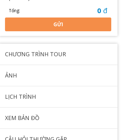
0
đ
Tổng:
GỬI
CHƯƠNG TRÌNH TOUR
ẢNH
LỊCH TRÌNH
XEM BẢN ĐỒ
CÂU HỎI THƯỜNG GẶP