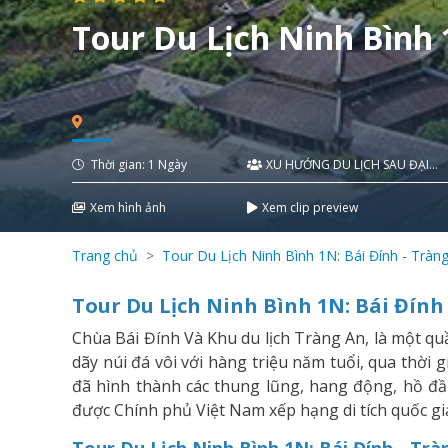
Tour Du Lịch Ninh Bình 
Thời gian: 1 Ngày
XU HƯỚNG DU LỊCH SAU ĐẠI
DỊCH
Xem hình ảnh
Xem clip preview
Trang chủ
Tour Du Lịch Ninh Bình 1N: Bái Đính - Tràn
Tour Du Lịch Ninh Bình 1N: Bái Đính
Chùa Bái Đính Và Khu du lịch Tràng An, là một q
dãy núi đá vôi với hàng triệu năm tuổi, qua thời g
đã hình thành các thung lũng, hang động, hồ đầm
được Chính phủ Việt Nam xếp hạng di tích quốc gi