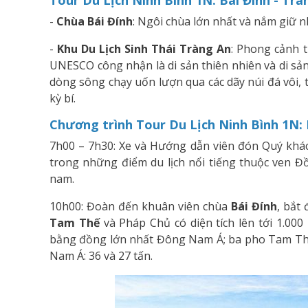
Tour Du Lịch Ninh Bình 1N: Bái Đính - Trà
-
Chùa Bái Đính
: Ngôi chùa lớn nhất và nắm giữ n
-
Khu Du Lịch Sinh Thái Tràng An
: Phong cảnh 
UNESCO công nhận là di sản thiên nhiên và di sản
dòng sông chạy uốn lượn qua các dãy núi đá vôi,
kỳ bí.
Chương trình Tour Du Lịch Ninh Bình 1N: 
7h00 – 7h30: Xe và Hướng dẫn viên đón Quý khác
trong những điểm du lịch nổi tiếng thuộc ven 
nam.
10h00: Đoàn đến khuân viên chùa
Bái Đính
, bắt
Tam Thế
và Pháp Chủ có diện tích lên tới 1.00
bằng đồng lớn nhất Đông Nam Á; ba pho Tam Thế
Nam Á: 36 và 27 tấn.