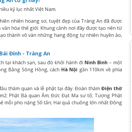
ng An có gì hay?
hiều kỷ lục nhất Việt Nam.
thiên nhiên hoang sơ, tuyệt đẹp của Tràng An đã được
 văn hóa thế giới. Khung cảnh nơi đây được tạo nên từ
 tạo thành vô vàn những hang động tự nhiên huyền ảo,
Bái Đính - Tràng An
h tại khách sạn, sau đó khởi hành đi
Ninh Bình
– một
Đồng Bằng Sông Hồng, cách
Hà Nội
gần 110km về phía
 đầu thăm quan và lễ phật tại đây. Đoàn thăm
Điện thờ
0 m2; Phật Bà quan Âm; Đức Đạt Ma sư tổ; Tượng Phật
 mỗi pho nặng 50 tấn; Hai quả chuông lớn nhất Đông