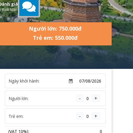
Đánh giá
5 Bình luận
Người lớn: 750.000đ
Trẻ em: 550.000đ
Ngày khởi hành:
-
+
Người lớn:
-
+
Trẻ em:
(VAT 10%):
0