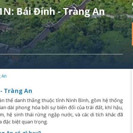
1N: Bái Đính - Tràng An
g An
 - Tràng An
uần thể danh thắng thuộc tỉnh Ninh Bình, gồm hệ thống
ian dài phong hóa bởi sự biến đổi của trái đất, khí hậu,
, hệ sinh thái rừng ngập nước, và các di tích khác đã
a đặc biệt quan trọng.