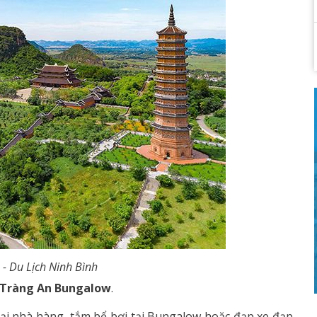
 - Du Lịch Ninh Bình
Tràng An Bungalow
.
tại nhà hàng, tắm bể bơi tại Bungalow hoặc đạp xe đạp