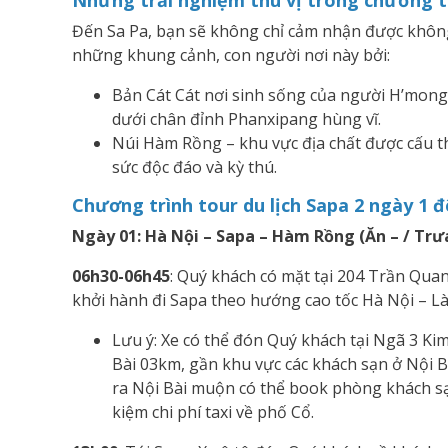
Những trải nghiệm thú vị trong chương tr
Đến Sa Pa, bạn sẽ không chỉ cảm nhận được không
những khung cảnh, con người nơi này bởi:
Bản Cát Cát nơi sinh sống của người H’mong
dưới chân đỉnh Phanxipang hùng vĩ.
Núi Hàm Rồng – khu vực địa chất được cấu t
sức độc đáo và kỳ thú.
Chương trình tour du lịch Sapa 2 ngày 1 
Ngày 01: Hà Nội – Sapa – Hàm Rồng (Ăn – / Trưa
06h30-06h45
: Quý khách có mặt tại 204 Trần Qua
khởi hành đi Sapa theo hướng cao tốc Hà Nội – Là
Lưu ý: Xe có thể đón Quý khách tại Ngã 3 Kim
Bài 03km, gần khu vực các khách sạn ở Nội 
ra Nội Bài muộn có thể book phòng khách sạn
kiệm chi phí taxi về phố Cổ.