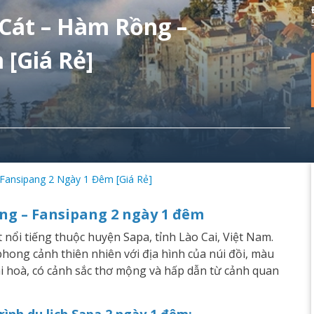
 Cát – Hàm Rồng –
 [Giá Rẻ]
 Fansipang 2 Ngày 1 Đêm [Giá Rẻ]
ồng – Fansipang 2 ngày 1 đêm
 nổi tiếng thuộc huyện Sapa, tỉnh Lào Cai, Việt Nam.
phong cảnh thiên nhiên với địa hình của núi đồi, màu
ài hoà, có cảnh sắc thơ mộng và hấp dẫn từ cảnh quan