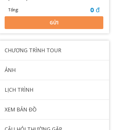
0
đ
Tổng:
GỬI
CHƯƠNG TRÌNH TOUR
ẢNH
LỊCH TRÌNH
XEM BẢN ĐỒ
CÂU HỎI THƯỜNG GẶP