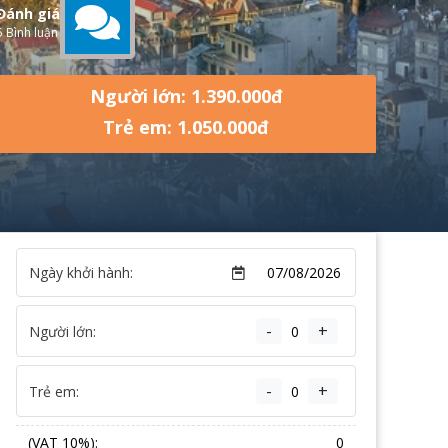
Đánh giá
5 Bình luận
Người lớn: 1.390.000đ
Trẻ em: 1.050.000đ
Ngày khởi hành:
-
+
Người lớn:
-
+
Trẻ em:
(VAT 10%):
0