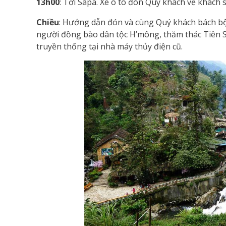
13h00
: Tới Sapa. Xe ô tô đón Quý khách về khách
Chiều
: Hướng dẫn đón và cùng Quý khách bách bộ 
người đồng bào dân tộc H’mông, thăm thác Tiên S
truyền thống tại nhà máy thủy điện cũ.