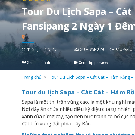
Tour Du Lịch Sapa – Cát
Fansipang 2 Ngày 1 Đêm
Thời gian: 1 Ngày
XU HƯỚNG DU LỊCH SAU ĐẠI
DỊCH
Xem hình ảnh
Xem clip preview
Trang chủ
Tour Du Lịch Sapa – Cát Cát – Hàm Rồng –
Tour du lịch Sapa – Cát Cát – Hàm R
Sapa là một thị trấn vùng cao, là một khu nghỉ mát
Nơi đây ẩn chứa nhiều điều kỳ diệu của tự nhiên, 
xanh của rừng cây, tạo nên bức tranh có bố cục h
đất trời vùng đất phía Tây Bắc.