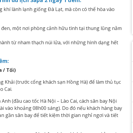
ình du lịch Sapa 2 ngày 1 đêm:
 khí lành lạnh giống Đà Lạt, mà còn có thể hòa vào
 đen, một nơi phòng cảnh hữu tình tại thung lũng nằm
hành từ nham thạch núi lửa, với những hình dạng hết
đêm:
 / Tối)
ng Khải (trước cổng khách sạn Hồng Hà) để làm thủ tục
o Cai.
 Anh (đầu cao tốc Hà Nội – Lào Cai, cách sân bay Nội
Bài vào khoảng 08h00 sáng). Do đó nếu khách hàng bay
 gần sân bay để tiết kiệm thời gian nghỉ ngơi và tiết