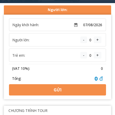
Người lớn:
Ngày khởi hành:
-
+
Người lớn:
-
+
Trẻ em:
(VAT 10%):
0
0
đ
Tổng:
GỬI
CHƯƠNG TRÌNH TOUR