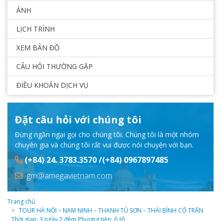
ẢNH
LỊCH TRÌNH
XEM BẢN ĐỒ
CÂU HỎI THƯỜNG GẶP
ĐIỀU KHOẢN DỊCH VỤ
Đặt câu hỏi với chúng tôi
Đừng ngần ngại gọi cho chúng tôi. Chúng tôi là một nhóm
chuyên gia và chúng tôi rất vui được nói chuyện với bạn.
(+84) 24. 3783.3570 /(+84) 0967897485
gm@amegavietnam.com
Trang chủ
TOUR HÀ NỘI – NAM NINH – THANH TÚ SƠN – THÁI BÌNH CỔ TRẤN
Thời gian: 3 ngày 2 đêm Phương tiện: ô tô