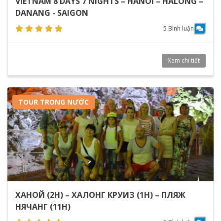
VIETNAM 8 DAYS 7 NIGHTS – HANOI – HALONG –
DANANG - SAIGON
5 Bình luận
Xem chi tiết
TOUR TRONG NƯỚC
ХАНОЙ (2Н) – ХАЛОНГ КРУИЗ (1Н) – ПЛЯЖ
НЯЧАНГ (11Н)