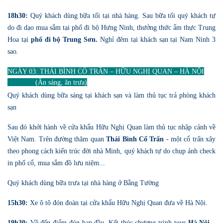
18h30:
Quý khách dùng bữa tối tại nhà hàng. Sau bữa tối quý khách tự
do đi dạo mua sắm tại phố đi bộ Hưng Ninh, thưởng thức ẩm thực Trung
Hoa tại
phố đi bộ Trung Sơn.
Nghỉ đêm tại khách sạn tại Nam Ninh 3
sao.
NGÀY 03: THÁI BÌNH CỔ TRẤN – HỮU NGHỊ QUAN – HÀ NỘI
(Ăn sáng, ăn trưa)
Quý khách dùng bữa sáng tại khách sạn và làm thủ tục trả phòng khách
sạn
Sau đó khởi hành về cửa khẩu Hữu Nghị Quan làm thủ tục nhập cảnh về
Việt Nam. Trên đường thăm quan
Thái Bình Cổ Trấn
- một cổ trấn xây
theo phong cách kiến trúc đời nhà Minh, quý khách tự do chụp ảnh check
in phố cổ, mua sắm đồ lưu niệm...
Quý khách dùng bữa trưa tại nhà hàng ở Bằng Tường
15h30:
Xe ô tô đón đoàn tại cửa khẩu Hữu Nghị Quan đưa về Hà Nội.
19h30:
Về đến điểm đón ban đầu. Kết thúc chương trình tour
Hà Nội –