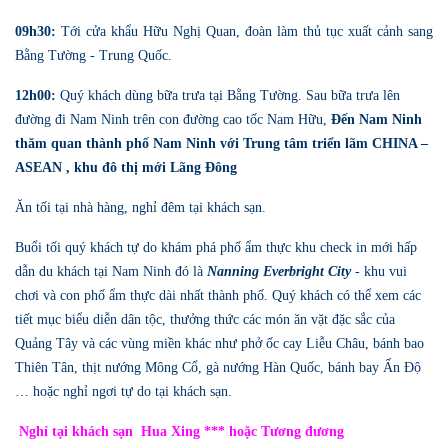
09h30:
Tới cửa khẩu Hữu Nghị Quan, đoàn làm thủ tục xuất cảnh sang
Bằng Tường - Trung Quốc.
12h00:
Quý khách dùng bữa trưa tại Bằng Tường. Sau bữa trưa
lên
đường đi Nam Ninh trên con
đường cao tốc Nam Hữu
,
Đến
N
am
N
inh
thăm quan thành phố Nam Ninh với Trung tâm triển l
ã
m CHINA –
ASEAN , khu đô thị mới Lãng Đông
Ă
n tối tại nhà hàng, nghỉ đêm tại khách
sạn.
Buổi tối quý khách tự do khám phá phố ẩm thực khu check in mới hấp
dẫn du khách tại Nam Ninh đó là
Nanning Everbright City
- khu vui
chơi và con phố ẩm thực dài nhất thành phố.
Quý khách có thể xem các
tiết mục biểu diễn dân tộc, thưởng thức các món ăn vặt đặc sắc của
Quảng Tây và các vùng miền khác như phở ốc cay Liễu Châu, bánh bao
Thiên Tân, thịt nướng Mông Cổ, gà nướng Hàn Quốc, bánh bay Ấn Độ
… hoặc nghỉ ngơi tự do tại khách sạn.
Nghỉ tại khách sạn Hua Xing *** hoặc Tương đương