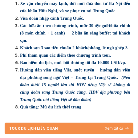
Xe vận chuyển máy lạnh, đời mới đưa đón từ Hà Nội đến
cửa khẩu Hữu Nghị, và xe phục vụ tại Trung Quốc
Visa đoàn nhập cảnh Trung Quốc.
Các bữa ăn theo chương trình, mức 30 tệ/người/bữa chính
(8 món chính + 1 canh) + 2 bữa ăn sáng buffet tại khách
sạn.
Khách sạn 3 sao tiêu chuẩn 2 khách/phòng, lẻ ngủ ghép 3.
Phí tham quan các điểm theo chương trình tour.
Bảo hiểm du lịch, mức bồi thường tối đa 10.000 USD/vụ.
Hướng dẫn viên tiếng Việt, suốt tuyến + hướng dẫn viên
địa phương song ngữ Việt – Trung tại Trung Quốc.
(Nếu
đoàn dưới 15 người lớn thì HDV tiếng Việt sẽ không đi
cùng đoàn sang Trung Quốc cùng, HDV địa phương bên
Trung Quốc nói tiếng Việt sẽ đón đoàn)
Quà tặng: Mũ du lịch thời trang
TOUR DU LỊCH LIÊN QUAN
Xem tất cả