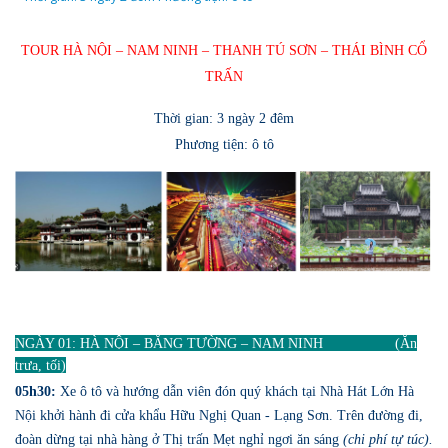
TOUR HÀ NỘI – NAM NINH – THANH TÚ SƠN – THÁI BÌNH CỔ
TRẤN
Thời gian: 3 ngày 2 đêm
Phương tiện: ô tô
NGÀY 01: HÀ NỘI – BẰNG TƯỜNG – NAM NINH (Ăn
trưa, tối)
05h30:
Xe ô tô và hướng dẫn viên đón quý khách tại Nhà Hát Lớn Hà
Nội khởi hành đi cửa khẩu Hữu Nghị Quan - Lạng Sơn. Trên đường đi,
đoàn dừng tại nhà hàng ở Thị trấn Mẹt nghỉ ngơi ăn sáng
(chi phí tự túc).