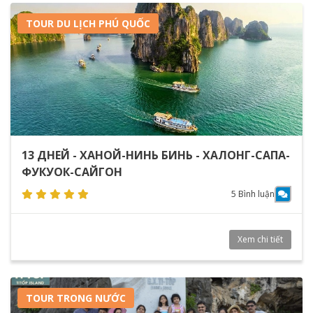
TOUR DU LỊCH PHÚ QUỐC
13 ДНЕЙ - ХАНОЙ-НИНЬ БИНЬ - ХАЛОНГ-САПА-
ФУКУОК-САЙГОН
5 Bình luận
Xem chi tiết
TOUR TRONG NƯỚC