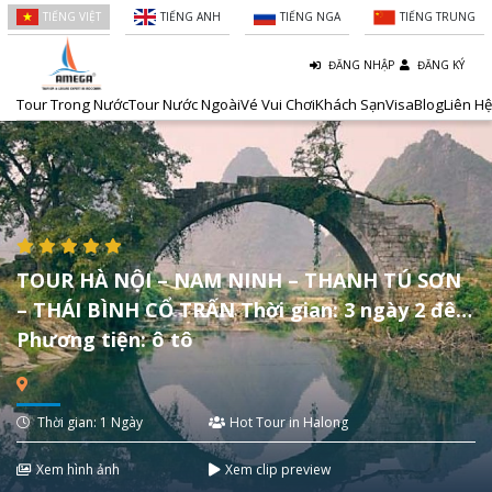
TIẾNG VIỆT
TIẾNG ANH
TIẾNG NGA
TIẾNG TRUNG
ĐĂNG NHẬP
ĐĂNG KÝ
Tour Trong Nước
Tour Nước Ngoài
Vé Vui Chơi
Khách Sạn
Visa
Blog
Liên Hệ
TOUR HÀ NỘI – NAM NINH – THANH TÚ SƠN
– THÁI BÌNH CỔ TRẤN Thời gian: 3 ngày 2 đêm
Phương tiện: ô tô
Thời gian: 1 Ngày
Hot Tour in Halong
Xem hình ảnh
Xem clip preview