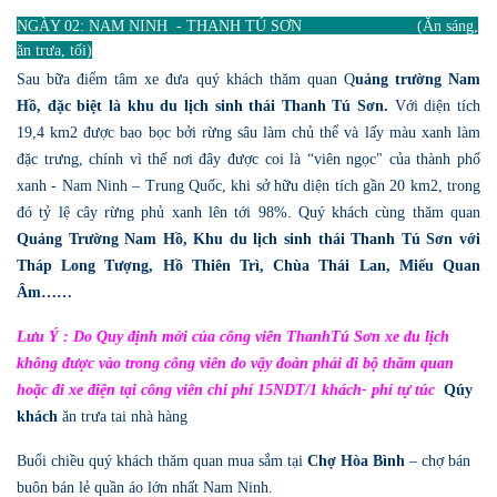
NGÀY 02: NAM NINH - THANH TÚ SƠN (Ăn sáng,
ăn trưa, tối)
Sau bữa điểm tâm xe đưa quý khách thăm quan Q
uảng trường Nam
Hồ, đặc biệt là khu du lịch sinh thái Thanh Tú Sơn
.
Với diện tích
19,4 km2 được bao bọc bởi rừng sâu làm chủ thể và lấy màu xanh làm
đặc trưng, chính vì thế nơi đây được coi là “viên ngọc" của thành phố
xanh - Nam Ninh – Trung Quốc, khi sở hữu diện tích gần 20 km2, trong
đó tỷ lệ cây rừng phủ xanh lên tới 98%. Quý khách cùng thăm quan
Quảng Trường Nam Hồ, Khu du lịch sinh thái Thanh Tú Sơn với
Tháp Long Tượng, Hồ Thiên Trì, Chùa Thái Lan, Miếu Quan
Âm……
Lưu Ý : Do Quy định mới của công viên ThanhTú Sơn xe du lịch
không được vào trong công viên do vậy đoàn phải đi bộ thăm quan
hoặc đi xe điện tại công viên chi phí 15NDT/1 khách- phí tự túc
Qúy
khách
ăn trưa tai nhà hàng
Buổi chiều quý khách thăm quan mua sắm tại
Chợ Hòa Bình
– chợ bán
buôn bán lẻ quần áo lớn nhất Nam Ninh.