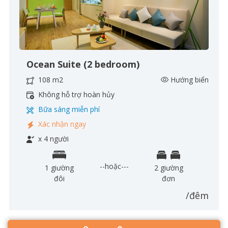
Ocean Suite (2 bedroom)
108 m2
Hướng biển
Không hỗ trợ hoàn hủy
Bữa sáng miễn phí
Xác nhận ngay
x 4 người
--hoặc---
1 giường
2 giường
đôi
đơn
/đêm