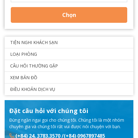
Chọn
TIỆN NGHI KHÁCH SẠN
LOẠI PHÒNG
CÂU HỎI THƯỜNG GẶP
XEM BẢN ĐỒ
ĐIỀU KHOẢN DỊCH VỤ
Đặt câu hỏi với chúng tôi
Đừng ngần ngại gọi cho chúng tôi. Chúng tôi là một nhóm
chuyên gia và chúng tôi rất vui được nói chuyện với bạn.
(+84) 24. 3783.3570 /(+84) 0967897485