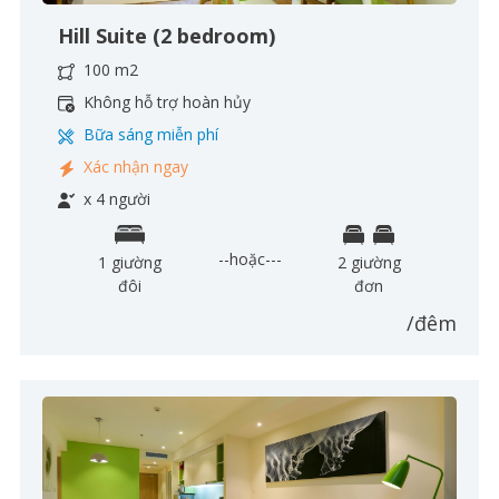
Hill Suite (2 bedroom)
100 m2
Không hỗ trợ hoàn hủy
Bữa sáng miễn phí
Xác nhận ngay
x 4 người
--hoặc---
1 giường
2 giường
đôi
đơn
/đêm