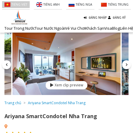
TIẾNG VIỆT
TIẾNG ANH
TIẾNG NGA
TIẾNG TRUNG
ĐĂNG NHẬP
ĐĂNG KÝ
Tour Trong Nước
Tour Nước Ngoài
Vé Vui Chơi
Khách Sạn
Visa
Blog
Liên Hệ
Xem clip preview
Trang chủ
Ariyana SmartCondotel Nha Trang
Ariyana SmartCondotel Nha Trang