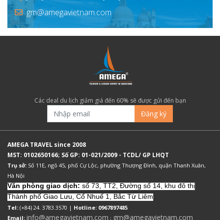
gm@amegavietnam.com
Các deal du lịch giảm giá đến 60% sẽ được gửi đến bạn
Đăng ký
AMEGA TRAVEL since 2008
MST: 0102650166; Số GP: 01-021/2009 - TCDL/ GP LHQT
Trụ sở:
Số 11E, ngõ 45, phố Cự Lộc, phường Thượng Đình, quận Thanh Xuân,
Hà Nội
Văn phòng giao dịch:
số 73, TT2, Đường số 14, khu đô thị
Thành phố Giao Lưu, Cổ Nhuế 1, Bắc Từ Liêm
Tel:
(+84) 24. 3783.3570 |
Hotline: 0967897485
info@amegavietnam.com
gm@amegavietnam.com
Email:
;