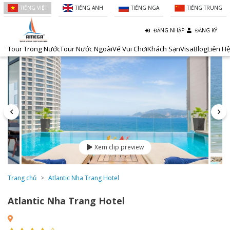
TIẾNG VIỆT
TIẾNG ANH
TIẾNG NGA
TIẾNG TRUNG
ĐĂNG NHẬP
ĐĂNG KÝ
Tour Trong Nước
Tour Nước Ngoài
Vé Vui Chơi
Khách Sạn
Visa
Blog
Liên Hệ
Xem clip preview
Trang chủ
Atlantic Nha Trang Hotel
Atlantic Nha Trang Hotel