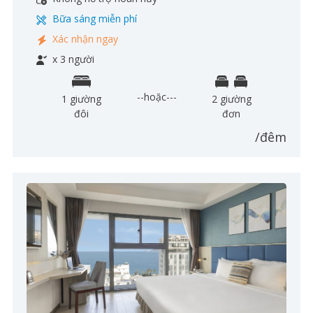
Bữa sáng miễn phí
Xác nhận ngay
x 3 người
--hoặc---
1 giường
2 giường
đôi
đơn
/đêm