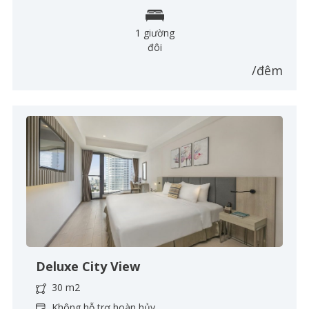
1 giường
đôi
/đêm
Deluxe City View
30 m2
Không hỗ trợ hoàn hủy