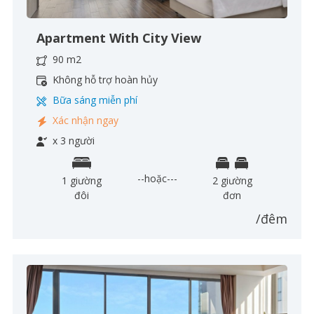
Apartment With City View
90 m2
Không hỗ trợ hoàn hủy
Bữa sáng miễn phí
Xác nhận ngay
x 3 người
--hoặc---
1 giường
2 giường
đôi
đơn
/đêm