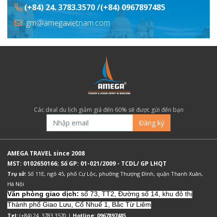
(+84) 24. 3783.3570 /(+84) 0967897485
gm@amegavietnam.com
Các deal du lịch giảm giá đến 60% sẽ được gửi đến bạn
Đăng ký
AMEGA TRAVEL since 2008
MST: 0102650166; Số GP: 01-021/2009 - TCDL/ GP LHQT
Trụ sở:
Số 11E, ngõ 45, phố Cự Lộc, phường Thượng Đình, quận Thanh Xuân,
Hà Nội
Văn phòng giao dịch:
số 73, TT2, Đường số 14, khu đô thị
Thành phố Giao Lưu, Cổ Nhuế 1, Bắc Từ Liêm
Tel:
(+84) 24. 3783.3570 |
Hotline: 0967897485