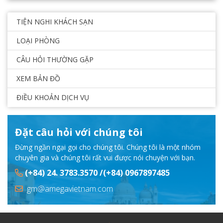
TIỆN NGHI KHÁCH SẠN
LOẠI PHÒNG
CÂU HỎI THƯỜNG GẶP
XEM BẢN ĐỒ
ĐIỀU KHOẢN DỊCH VỤ
Đặt câu hỏi với chúng tôi
Đừng ngần ngại gọi cho chúng tôi. Chúng tôi là một nhóm
chuyên gia và chúng tôi rất vui được nói chuyện với bạn.
(+84) 24. 3783.3570 /(+84) 0967897485
gm@amegavietnam.com