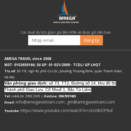
Các deal du lịch giảm giá đến 60% sẽ được gửi đến bạn
Đăng ký
AMEGA TRAVEL since 2008
MST: 0102650166; Số GP: 01-021/2009 - TCDL/ GP LHQT
Trụ sở:
Số 11E, ngõ 45, phố Cự Lộc, phường Thượng Đình, quận Thanh Xuân,
Hà Nội
Văn phòng giao dịch:
số 73, TT2, Đường số 14, khu đô thị
Thành phố Giao Lưu, Cổ Nhuế 1, Bắc Từ Liêm
Tel:
(+84) 24. 3783.3570 |
Hotline: 0967897485
info@amegavietnam.com
gm@amegavietnam.com
Email:
;
https://www.youtube.com/watch?v=zXzVIbDP8xE
Youtube: