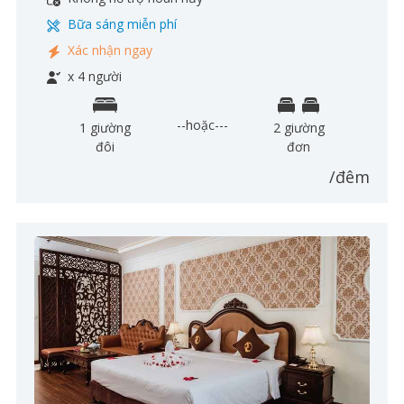
Bữa sáng miễn phí
Xác nhận ngay
x 4 người
--hoặc---
1 giường
2 giường
đôi
đơn
/đêm