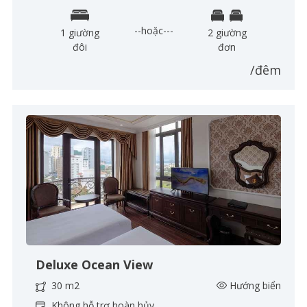
--hoặc---
1 giường
2 giường
đôi
đơn
/đêm
Deluxe Ocean View
30 m2
Hướng biển
Không hỗ trợ hoàn hủy