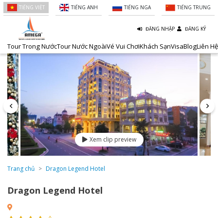
TIẾNG VIỆT
TIẾNG ANH
TIẾNG NGA
TIẾNG TRUNG
ĐĂNG NHẬP
ĐĂNG KÝ
Tour Trong Nước
Tour Nước Ngoài
Vé Vui Chơi
Khách Sạn
Visa
Blog
Liên Hệ
Xem clip preview
Trang chủ
Dragon Legend Hotel
Dragon Legend Hotel