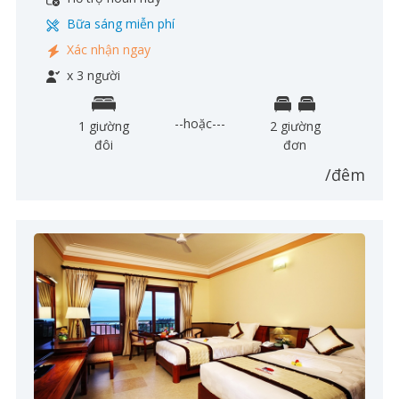
Bữa sáng miễn phí
Xác nhận ngay
x 3 người
--hoặc---
1 giường
2 giường
đôi
đơn
/đêm