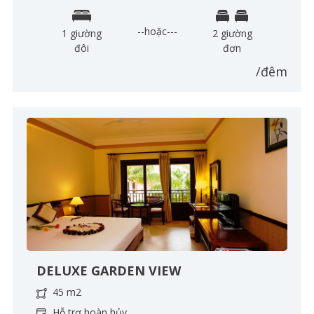
--hoặc---
1 giường
2 giường
đôi
đơn
/đêm
DELUXE GARDEN VIEW
45 m2
Hỗ trợ hoàn hủy