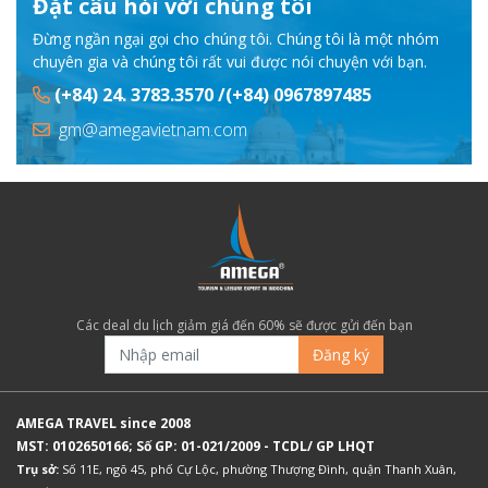
Đặt câu hỏi với chúng tôi
Đừng ngần ngại gọi cho chúng tôi. Chúng tôi là một nhóm
chuyên gia và chúng tôi rất vui được nói chuyện với bạn.
(+84) 24. 3783.3570 /(+84) 0967897485
gm@amegavietnam.com
Các deal du lịch giảm giá đến 60% sẽ được gửi đến bạn
Đăng ký
AMEGA TRAVEL since 2008
MST: 0102650166; Số GP: 01-021/2009 - TCDL/ GP LHQT
Trụ sở:
Số 11E, ngõ 45, phố Cự Lộc, phường Thượng Đình, quận Thanh Xuân,