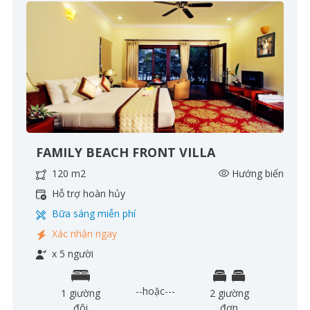
FAMILY BEACH FRONT VILLA
120 m2
Hướng biển
Hỗ trợ hoàn hủy
Bữa sáng miễn phí
Xác nhận ngay
x 5 người
--hoặc---
1 giường
2 giường
đôi
đơn