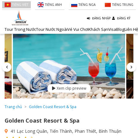
TIẾNG VIỆT
TIẾNG ANH
TIẾNG NGA
TIẾNG TRUNG
ĐĂNG NHẬP
ĐĂNG KÝ
Tour Trong Nước
Tour Nước Ngoài
Vé Vui Chơi
Khách Sạn
Visa
Blog
Liên Hệ
Xem clip preview
Trang chủ
Golden Coast Resort & Spa
Golden Coast Resort & Spa
41 Lạc Long Quân, Tiến Thành, Phan Thiết, Bình Thuận