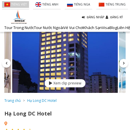
TIẾNG VIỆT
TIẾNG ANH
TIẾNG NGA
TIẾNG TRUNG
ĐĂNG NHẬP
ĐĂNG KÝ
Tour Trong Nước
Tour Nước Ngoài
Vé Vui Chơi
Khách Sạn
Visa
Blog
Liên Hệ
Xem clip preview
Trang chủ
Hạ Long DC Hotel
Hạ Long DC Hotel