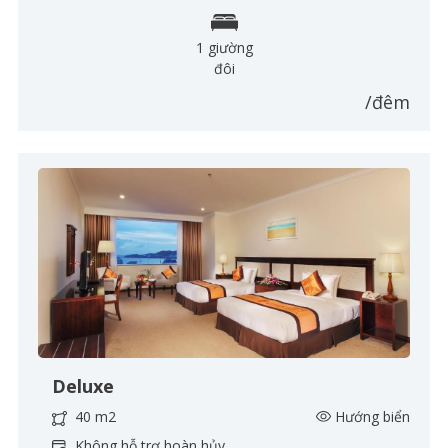
1 giường
đôi
/đêm
Deluxe
40 m2
Hướng biển
Không hỗ trợ hoàn hủy