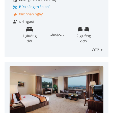
Bữa sáng miễn phí
Xác nhận ngay
x 4 người
--hoặc---
1 giường
2 giường
đôi
đơn
/đêm