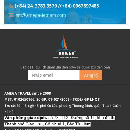
(+84) 24. 3783.3570 /(+84) 0967897485
gm@amegavietnam.com
Các deal du lịch giảm giá đến 60% sẽ được gửi đến bạn
Đăng ký
AMEGA TRAVEL since 2008
MST: 0102650166; Số GP: 01-021/2009 - TCDL/ GP LHQT
Trụ sở:
Số 11E, ngõ 45, phố Cự Lộc, phường Thượng Đình, quận Thanh Xuân,
Hà Nội
Văn phòng giao dịch:
số 73, TT2, Đường số 14, khu đô thị
Thành phố Giao Lưu, Cổ Nhuế 1, Bắc Từ Liêm