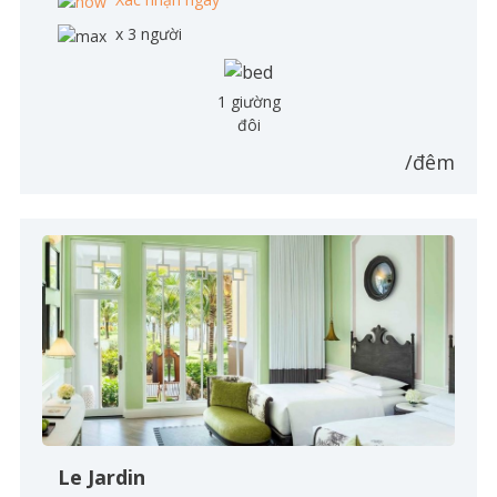
x 3 người
1 giường
đôi
/đêm
Le Jardin