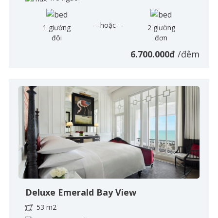
--hoặc---
1 giường
2 giường
đôi
đơn
6.700.000đ
/đêm
Deluxe Emerald Bay View
53 m2