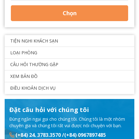
Chọn
TIỆN NGHI KHÁCH SẠN
LOẠI PHÒNG
CÂU HỎI THƯỜNG GẶP
XEM BẢN ĐỒ
ĐIỀU KHOẢN DỊCH VỤ
Đặt câu hỏi với chúng tôi
Đừng ngần ngại gọi cho chúng tôi. Chúng tôi là một nhóm
chuyên gia và chúng tôi rất vui được nói chuyện với bạn.
(+84) 24. 3783.3570 /(+84) 0967897485