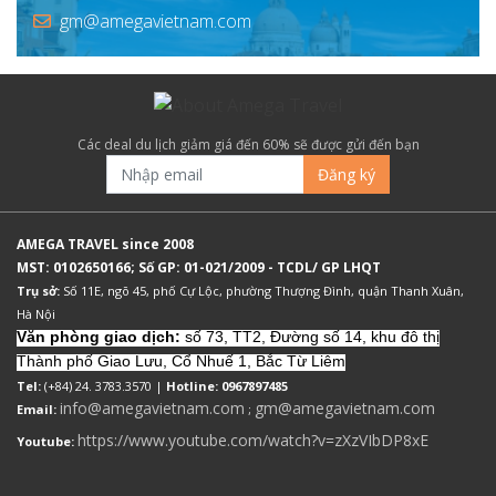
gm@amegavietnam.com
Các deal du lịch giảm giá đến 60% sẽ được gửi đến bạn
Đăng ký
AMEGA TRAVEL since 2008
MST: 0102650166; Số GP: 01-021/2009 - TCDL/ GP LHQT
Trụ sở:
Số 11E, ngõ 45, phố Cự Lộc, phường Thượng Đình, quận Thanh Xuân,
Hà Nội
Văn phòng giao dịch:
số 73, TT2, Đường số 14, khu đô thị
Thành phố Giao Lưu, Cổ Nhuế 1, Bắc Từ Liêm
Tel:
(+84) 24. 3783.3570 |
Hotline: 0967897485
info@amegavietnam.com
gm@amegavietnam.com
Email:
;
https://www.youtube.com/watch?v=zXzVIbDP8xE
Youtube: