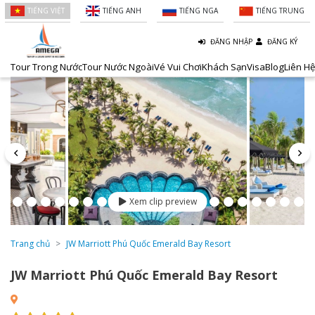
TIẾNG VIỆT
TIẾNG ANH
TIẾNG NGA
TIẾNG TRUNG
ĐĂNG NHẬP
ĐĂNG KÝ
Tour Trong Nước
Tour Nước Ngoài
Vé Vui Chơi
Khách Sạn
Visa
Blog
Liên Hệ
Xem clip preview
Trang chủ
JW Marriott Phú Quốc Emerald Bay Resort
JW Marriott Phú Quốc Emerald Bay Resort