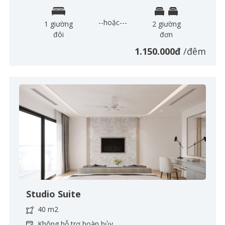
--hoặc---
1 giường
2 giường
đôi
đơn
1.150.000đ
/đêm
Studio Suite
40 m2
Không hỗ trợ hoàn hủy