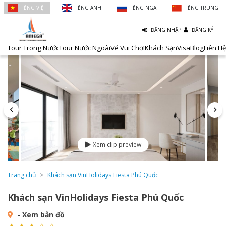
TIẾNG VIỆT
TIẾNG ANH
TIẾNG NGA
TIẾNG TRUNG
ĐĂNG NHẬP
ĐĂNG KÝ
Tour Trong Nước
Tour Nước Ngoài
Vé Vui Chơi
Khách Sạn
Visa
Blog
Liên Hệ
Xem clip preview
Trang chủ
Khách sạn VinHolidays Fiesta Phú Quốc
Khách sạn VinHolidays Fiesta Phú Quốc
- Xem bản đồ