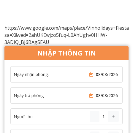
https://www.google.com/maps/place/Vinholidays+Fiesta
sa=X&ved=2ahUKEwjzo5fuq-L0AhUghv0HHW-
3ADIQ_BJ6BAgSEAU
NHẬP THÔNG TIN
Ngày nhận phòng:
Ngày trả phòng:
-
+
Người lớn: