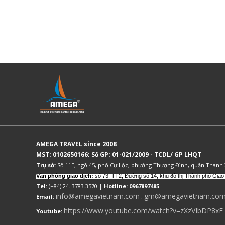
AMEGA TRAVEL since 2008
MST: 0102650166; Số GP: 01-021/2009 - TCDL/ GP LHQT
Trụ sở:
Số 11E, ngõ 45, phố Cự Lộc, phường Thượng Đình, quận Thanh
Văn phòng giao dịch:
số 73, TT2, Đường số 14, khu đô thị Thành phố Giao
Tel:
(+84) 24. 3783.3570 |
Hotline: 0967897485
info@amegavietnam.com
gm@amegavietnam.co
Email:
;
https://www.youtube.com/watch?v=zXzVIbDP8xE
Youtube: