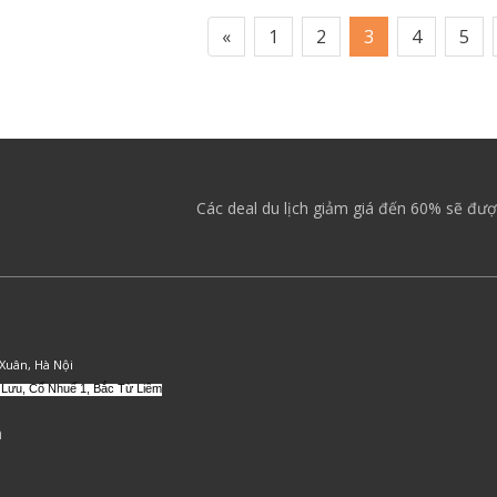
«
1
2
3
4
5
Các deal du lịch giảm giá đến 60% sẽ đượ
 Xuân, Hà Nội
 Lưu, Cổ Nhuế 1, Bắc Từ Liêm
m