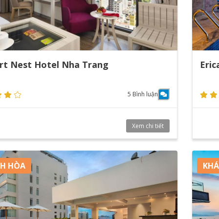
rt Nest Hotel Nha Trang
Eric
5 Bình luận
Xem chi tiết
H HÒA
KHÁ