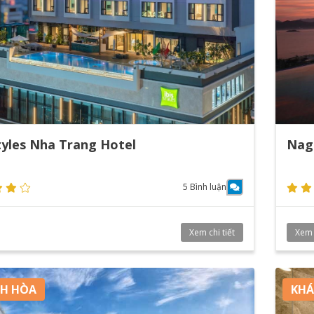
Styles Nha Trang Hotel
Nag
5 Bình luận
Xem chi tiết
Xem c
H HÒA
KHÁ