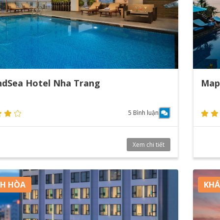
dSea Hotel Nha Trang
Map
5 Bình luận
Xem chi tiết
H HÒA
KHÁ