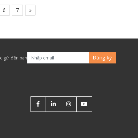
6
7
»
Đăng ký
c gửi đến bạn