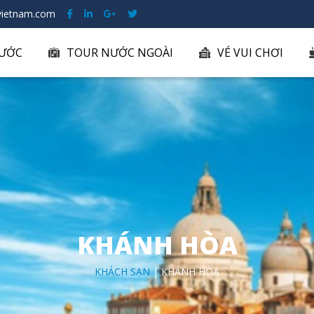
ietnam.com
ƯỚC
TOUR NƯỚC NGOÀI
VÉ VUI CHƠI
KHÁNH HÒA
KHÁCH SẠN
| KHÁNH HÒA