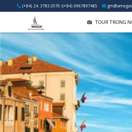
(+84) 24. 3783.3570 /(+84) 0967897485
gm@amegav
TOUR TRONG N