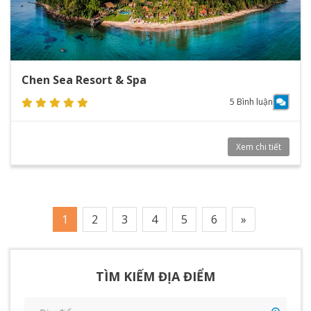
Chen Sea Resort & Spa
5 Bình luận
Xem chi tiết
1
2
3
4
5
6
»
TÌM KIẾM ĐỊA ĐIỂM