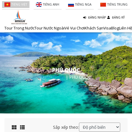
TIẾNG VIỆT
TIẾNG ANH
TIẾNG NGA
TIẾNG TRUNG
ĐĂNG NHẬP
ĐĂNG KÝ
Tour Trong Nước
Tour Nước Ngoài
Vé Vui Chơi
Khách Sạn
Visa
Blog
Liên Hệ
PHÚ QUỐC
KHÁCH SẠN
| PHÚ QUỐC
Sắp xếp theo: