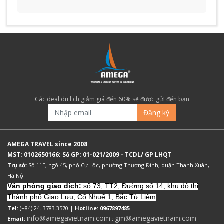
Các deal du lịch giảm giá đến 60% sẽ được gửi đến bạn
Đăng ký
AMEGA TRAVEL since 2008
MST: 0102650166; Số GP: 01-021/2009 - TCDL/ GP LHQT
Trụ sở:
Số 11E, ngõ 45, phố Cự Lộc, phường Thượng Đình, quận Thanh Xuân,
Hà Nội
Văn phòng giao dịch:
số 73, TT2, Đường số 14, khu đô thị
Thành phố Giao Lưu, Cổ Nhuế 1, Bắc Từ Liêm
Tel:
(+84) 24. 3783.3570 |
Hotline: 0967897485
info@amegavietnam.com
gm@amegavietnam.com
Email:
;