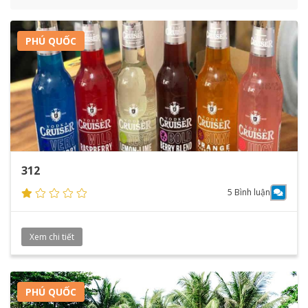
PHÚ QUỐC
312
5 Bình luận
Xem chi tiết
PHÚ QUỐC