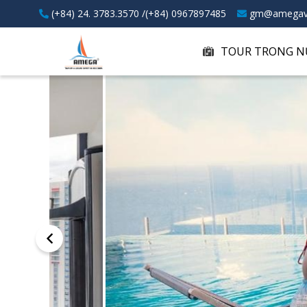
(+84) 24. 3783.3570 /(+84) 0967897485
gm@amegav
TOUR TRONG N