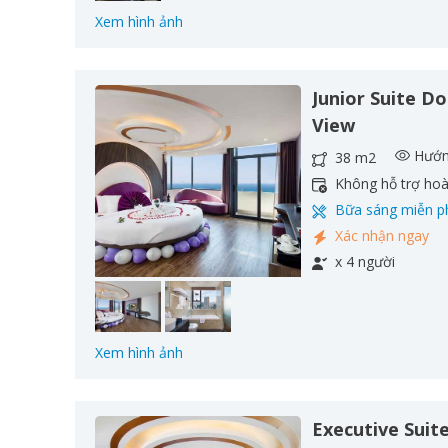
Xem hình ảnh
Junior Suite D
View
Hướn
38 m2
Không hỗ trợ ho
Bữa sáng miễn p
Xác nhận ngay
x 4 người
Xem hình ảnh
Executive Suit