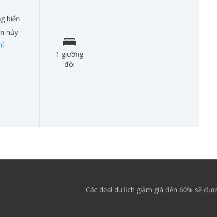
g biển
àn hủy
hí
1 giường
đôi
Các deal du lịch giảm giá đến 60% sẽ đượ