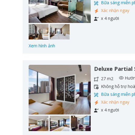
Bữa sáng miễn p
Xác nhận ngay
x 4 người
Xem hình ảnh
Deluxe Partial
Hướn
27 m2
Không hỗ trợ ho
Bữa sáng miễn p
Xác nhận ngay
x 4 người