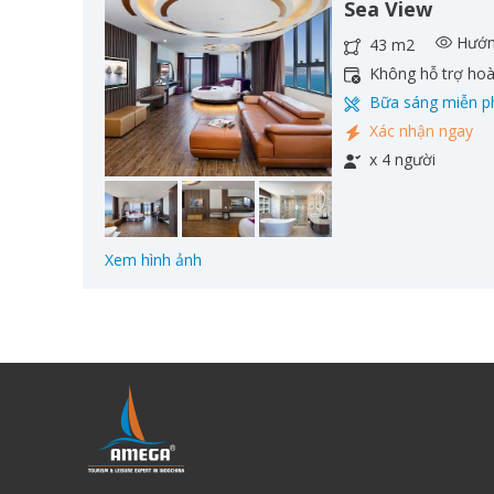
Sea View
Hướn
43 m2
Không hỗ trợ ho
Bữa sáng miễn p
Xác nhận ngay
x 4 người
Xem hình ảnh