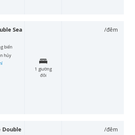
ouble Sea
/đêm
g biển
àn hủy
hí
1 giường
đôi
e Double
/đêm