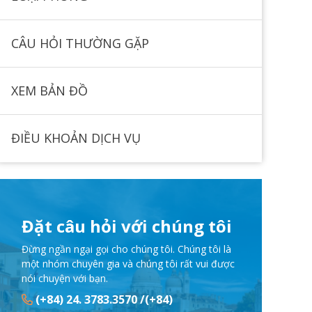
CÂU HỎI THƯỜNG GẶP
XEM BẢN ĐỒ
ĐIỀU KHOẢN DỊCH VỤ
Đặt câu hỏi với chúng tôi
Đừng ngần ngại gọi cho chúng tôi. Chúng tôi là
một nhóm chuyên gia và chúng tôi rất vui được
nói chuyện với bạn.
(+84) 24. 3783.3570 /(+84)