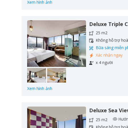
Xem hình ảnh
Deluxe Triple C
25 m2
Không hỗ trợ ho
Bữa sáng miễn p
Xác nhận ngay
x 4 người
Xem hình ảnh
Deluxe Sea Vi
Hướn
25 m2
Không hỗ trợ ho