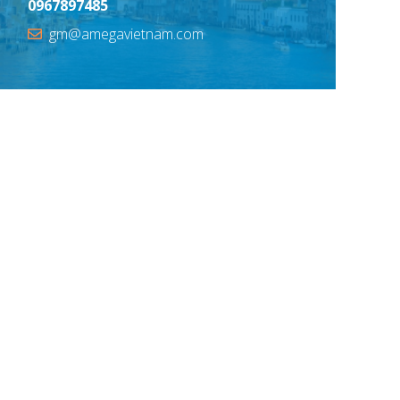
0967897485
gm@amegavietnam.com