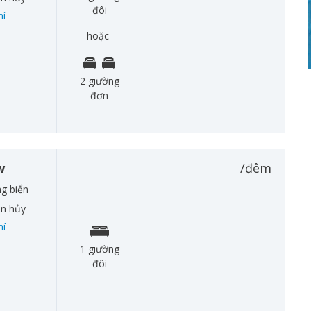
đôi
hí
--hoặc---
2 giường
đơn
w
/đêm
g biển
àn hủy
hí
1 giường
đôi