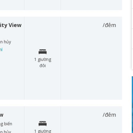
ity View
/đêm
àn hủy
hí
1 giường
đôi
ew
/đêm
g biển
1 giường
àn hủy