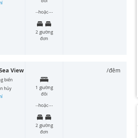
đôi
hí
--hoặc---
2 giường
đơn
 Sea View
/đêm
g biển
1 giường
àn hủy
đôi
hí
--hoặc---
2 giường
đơn