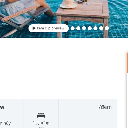
Xem clip preview
ew
/đêm
1 giường
àn hủy