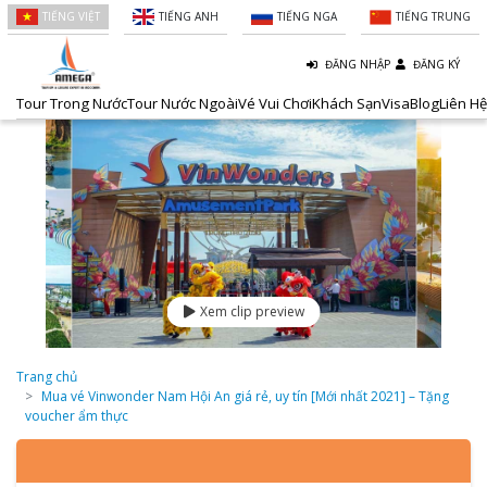
TIẾNG VIỆT
TIẾNG ANH
TIẾNG NGA
TIẾNG TRUNG
ĐĂNG NHẬP
ĐĂNG KÝ
Tour Trong Nước
Tour Nước Ngoài
Vé Vui Chơi
Khách Sạn
Visa
Blog
Liên Hệ
Xem clip preview
Trang chủ
Mua vé Vinwonder Nam Hội An giá rẻ, uy tín [Mới nhất 2021] – Tặng
voucher ẩm thực