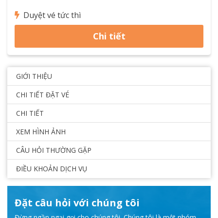
Duyệt vé tức thì
Chi tiết
GIỚI THIỆU
CHI TIẾT ĐẶT VÉ
CHI TIẾT
XEM HÌNH ẢNH
CÂU HỎI THƯỜNG GẶP
ĐIỀU KHOẢN DỊCH VỤ
Đặt câu hỏi với chúng tôi
Đừng ngần ngại gọi cho chúng tôi. Chúng tôi là một nhóm