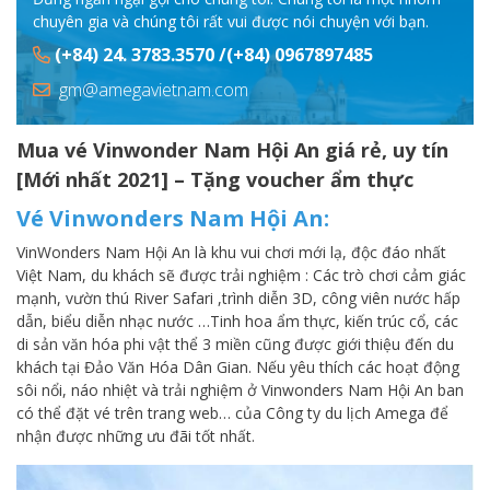
chuyên gia và chúng tôi rất vui được nói chuyện với bạn.
(+84) 24. 3783.3570 /(+84) 0967897485
gm@amegavietnam.com
Mua vé Vinwonder Nam Hội An giá rẻ, uy tín
[Mới nhất 2021] – Tặng voucher ẩm thực
Vé Vinwonders Nam Hội An:
VinWonders Nam Hội An là khu vui chơi mới lạ, độc đáo nhất
Việt Nam, du khách sẽ được trải nghiệm : Các trò chơi cảm giác
mạnh, vườn thú River Safari ,trình diễn 3D, công viên nước hấp
dẫn, biểu diễn nhạc nước …Tinh hoa ẩm thực, kiến trúc cổ, các
di sản văn hóa phi vật thể 3 miền cũng được giới thiệu đến du
khách tại Đảo Văn Hóa Dân Gian. Nếu yêu thích các hoạt động
sôi nổi, náo nhiệt và trải nghiệm ở Vinwonders Nam Hội An ban
có thể đặt vé trên trang web… của Công ty du lịch Amega để
nhận được những ưu đãi tốt nhất.