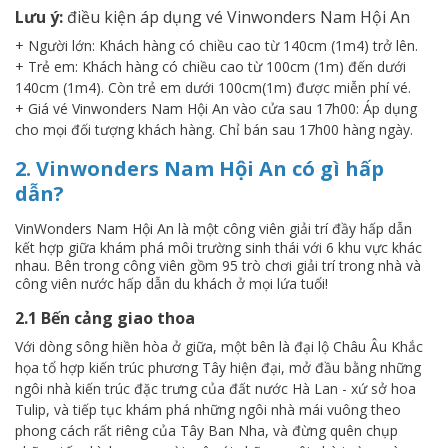
Lưu ý:
điều kiện áp dụng vé Vinwonders Nam Hội An
+ Người lớn: Khách hàng có chiều cao từ 140cm (1m4) trở lên.
+ Trẻ em: Khách hàng có chiều cao từ 100cm (1m) đến dưới
140cm (1m4). Còn trẻ em dưới 100cm(1m) được miễn phí vé.
+ Giá vé Vinwonders Nam Hội An vào cửa sau 17h00: Áp dụng
cho mọi đối tượng khách hàng. Chỉ bán sau 17h00 hàng ngày.
2. Vinwonders Nam Hội An có gì hấp
dẫn?
VinWonders Nam Hội An là một công viên giải trí đầy hấp dẫn
kết hợp giữa khám phá môi trường sinh thái với 6 khu vực khác
nhau. Bên trong công viên gồm 95 trò chơi giải trí trong nhà và
công viên nước hấp dẫn du khách ở mọi lứa tuổi!
2.1 Bến cảng giao thoa
Với dòng sông hiền hòa ở giữa, một bên là đại lộ Châu Âu Khắc
họa tổ hợp kiến trúc phương Tây hiện đại, mở đầu bằng những
ngôi nhà kiến trúc đặc trưng của đất nước Hà Lan - xứ sở hoa
Tulip, và tiếp tục khám phá những ngôi nhà mái vuông theo
phong cách rất riêng của Tây Ban Nha, và đừng quên chụp