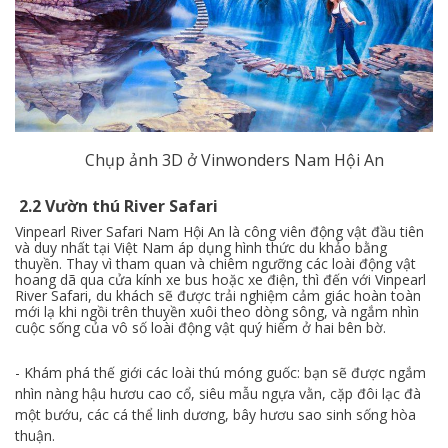
Chụp ảnh 3D ở Vinwonders Nam Hội An
2.2 Vườn thú River Safari
Vinpearl River Safari Nam Hội An là công viên động vật đầu tiên
và duy nhất tại Việt Nam áp dụng hình thức du khảo bằng
thuyền. Thay vì tham quan và chiêm ngưỡng các loài động vật
hoang dã qua cửa kính xe bus hoặc xe điện, thì đến với Vinpearl
River Safari, du khách sẽ được trải nghiệm cảm giác hoàn toàn
mới lạ khi ngồi trên thuyền xuôi theo dòng sông, và ngắm nhìn
cuộc sống của vô số loài động vật quý hiếm ở hai bên bờ.
- Khám phá thế giới các loài thú móng guốc: bạn sẽ được ngắm
nhìn nàng hậu hươu cao cổ, siêu mẫu ngựa vằn, cặp đôi lạc đà
một bướu, các cá thể linh dương, bây hươu sao sinh sống hòa
thuận.