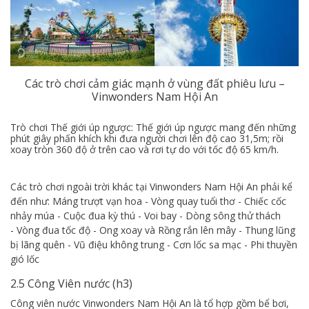
Các trò chơi cảm giác mạnh ở vùng đất phiêu lưu –
Vinwonders Nam Hội An
Trò chơi Thế giới úp ngược: Thế giới úp ngược mang đến những
phút giây phấn khích khi đưa người chơi lên độ cao 31,5m; rồi
xoay tròn 360 độ ở trên cao và rơi tự do với tốc độ 65 km/h.
Các trò chơi ngoài trời khác tại Vinwonders Nam Hội An phải kể
đến như: Máng trượt vạn hoa - Vòng quay tuổi thơ - Chiếc cốc
nhảy múa - Cuộc đua kỳ thú - Voi bay - Dòng sông thử thách
- Vòng đua tốc độ - Ong xoay và Rồng rắn lên mây - Thung lũng
bị lãng quên - Vũ điệu không trung - Cơn lốc sa mạc - Phi thuyền
gió lốc
2.5 Công Viên nước (h3)
Công viên nước Vinwonders Nam Hội An là tổ hợp gồm bể bơi,