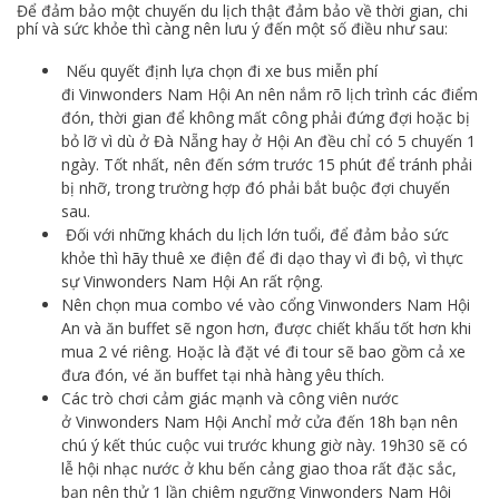
Để đảm bảo một chuyến du lịch thật đảm bảo về thời gian, chi
phí và sức khỏe thì càng nên lưu ý đến một số điều như sau:
Nếu quyết định lựa chọn đi xe bus miễn phí
đi Vinwonders Nam Hội An nên nắm rõ lịch trình các điểm
đón, thời gian để không mất công phải đứng đợi hoặc bị
bỏ lỡ vì dù ở Đà Nẵng hay ở Hội An đều chỉ có 5 chuyến 1
ngày. Tốt nhất, nên đến sớm trước 15 phút để tránh phải
bị nhỡ, trong trường hợp đó phải bắt buộc đợi chuyến
sau.
Đối với những khách du lịch lớn tuổi, để đảm bảo sức
khỏe thì hãy thuê xe điện để đi dạo thay vì đi bộ, vì thực
sự
Vinwonders Nam Hội An rất rộng.
Nên chọn mua combo vé vào cổng Vinwonders Nam Hội
An và ăn buffet sẽ ngon hơn, được chiết khấu tốt hơn khi
mua 2 vé riêng. Hoặc là đặt vé đi tour sẽ bao gồm cả xe
đưa đón, vé ăn buffet tại nhà hàng yêu thích.
Các trò chơi cảm giác mạnh và công viên nước
ở Vinwonders Nam Hội Anchỉ mở cửa đến 18h bạn nên
chú ý kết thúc cuộc vui trước khung giờ này. 19h30 sẽ có
lễ hội nhạc nước ở khu bến cảng giao thoa rất đặc sắc,
bạn nên thử 1 lần chiêm ngưỡng Vinwonders Nam Hội