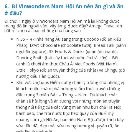
6. Đi Vinwonders Nam Hội An nên ăn gì và ăn
ở đâu?
Đi chơi 1 ngày ở Vinwonders Nam Hội An mà lại không được
mang đồ ăn ngoài vào, vậy ăn gì được đây? Amega Travel xin
bật mí cho các bạn những nhà hàng sau:
N.35 – 47: nhà hàng Âu sang trọng: Cocodo (đồ ăn kiểu
Pháp), D’Art Chocolate (chocolate tươi), Bread Talk (bánh
ngọt Singapore), 3S Foods & Drinks (quán ăn nhanh),
Dancing Fruits (trái cây tươi và nước ép trái cây)… Bên
cạnh là chuỗi ẩm thực Châu Á: Viet Foods (Việt Nam),
Little Tokyo (đồ ăn truyền thống của Nhật) và Chingu (đồ
nướng kiểu Hàn Quốc).
Khu vực chợ quê: Điểm dừng chân lý tưởng cho những vị
khách muốn khám phá hương vị ẩm thực truyền thống
đặc trưng 3 miền Bắc – Trung – Nam. Du khách chắc
chắn sẽ hài lòng và ấn tượng với những món ăn truyền
thống nổi tiếng của các vùng miền như bún chả Hà Nội;
bánh bèo, chè trôi nước bọc heo quay của Huế; mỳ
quảng, cơm gà Hội An; bún riêu Nam Bộ…được trình bày
vừa dân dã, đẹp mắt vừa mang hương vị quyến rũ, ăn
một lần là nhớ mãi.