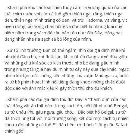
- Khám phá khu các loài chim thủy cầm: là vương quốc của các
loài chim nước với các cá thể gồm thiên nga trắng, thiên nga
đen, thiên nga mình trắng cổ đen, vịt trời Tadorna, vịt vàng, vịt
uyên ương, bồ nông chân hồng và đặc biệt là những loài quý
hiếm nằm trong sách đỏ cần bảo tồn như Già Đẫy, Hồng hạc
đang nhẩn nha rỉa sạch sẽ bộ lông của mình.
- Xứ sở linh trưởng: Bạn có thể ngắm nhìn đại gia đình nhà khỉ
như khỉ đầu chó, khỉ đuôi lợn, khỉ mặt đỏ đang vui vẻ đùa giỡn.
Và những chú khỉ sóc có kích thước nhỏ bé đang giấu mình
trong những tầng lá hay đu mình từ cây này qua cây khác. Ngạc
nhiên khi tận mắt chứng kiến những chú vượn Madagasca, bước
ra từ bộ phim hoạt hình nổi tiếng đang khoe những chiếc đuôi
độc đáo với ánh mắt kiêu kì gây thích thú cho du khách.
- Khám phá các đại gia đình thú dữ: Đây là “thánh địa” của các
loài động vật ăn thịt nằm trong sách đỏ, nổi bật như hổ Bengal,
sư tử Châu Phi, gấu ngựa, gấu chó,… Đặc biệt hổ Belgal, sư tử
đã thích ứng tốt với môi trường sống, kết đôi một cách tự nhiên
cho ra đời những cá thể F1 đầu tiên trở thành “công dân Safari
chính gốc”.