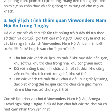
và phòng chiếu phim 5D cực khủng, mang đến trải nghiệm xem
phim cực kỳ chân thực và sống động chưa từng có cho mọi du
khách.
3. Gợi ý lịch trình thăm quan Vinwonders Nam
Hội An trong 1 ngày
Để đi được hết và chơi tất tần tất nhừng trò ở đây thì tùy theo
sở thích và độ tuổi, giới tính của mỗi người. Dưới đây là một số
các kinh nghiệm du lịch Vinwonders Nam Hội An bạn nên biết
trước để lên kế hoạch sao cho “hợp rơ” nhất.
Thu hút các khách du lịch lớn tuổi là khu vực đảo dân gian,
khu sở thú, khu trò chơi trong nhà, khu công viên nước
Đối với những khách nhí chắc chắn sẽ rất thích khu công
viên nước, khu trò chơi trong nhà, khu sở thú
Còn các khách trẻ tuổi thì vui chơi ở đâu cũng rất lý tưởng,
đặc biệt không thể bỏ qua các trò chơi cảm giác mạnh
nằm ở khu vực trò chơi ngoài trời.
Còn về lịch trình vui chơi ở Vinwonders Nam Hội An, Amega
Travel nghĩ rằng 1 ngày là đủ để bạn chơi hết các trò chơi và có
một cảm nhận trọn vẹn nhất.