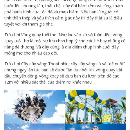
bước lên khoang tàu, thắt chặt dây đai bảo hiểm và cùng khám
phá hành trình của tốc độ và mạo hiểm. Nếu bạn là người có
tinh thần thép và yêu thích cảm giác này thì đây thật sự là điều
tuyệt vời khi tham gia nhé.
Trò chơi Vòng quay tuổi thơ: Như lạc vào xứ sở thần tiên, vòng
quay tuổi thơ là một sự lựa chọn hợp lý cho các bé hay những cô
nàng dễ thương. Và đây cũng là địa điểm chụp hình cưới đầy
mộng mơ cho nhiều cặp đôi.
Trò chơi Cây dây văng: Thoạt nhìn, cây dây văng có vẻ “dễ nuốt”
nhưng ngay lập tức bạn sẽ được “ăn dưa bở” khi vòng quay bắt
đầu chuyển động. Vòng xoay sẽ đưa bạn đu lượn trên độ cao
12m với nhiều sắc thái của điểm rơi khác nhau.