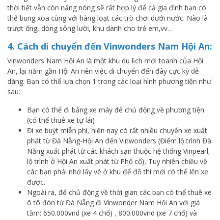
thời tiết vẫn còn nắng nóng sẽ rất hợp lý để cả gia đình bạn có
thể bung xõa cùng với hàng loạt các trò chơi dưới nước. Nào là
trượt ống, dòng sông lười, khu dành cho trẻ em,vv…
4. Cách di chuyển đến Vinwonders Nam Hội An:
Vinwonders Nam Hội An là một khu du lịch mới toanh của Hội
An, lại nằm gần Hội An nên việc di chuyển đến đây cực kỳ dễ
dàng. Bạn có thể lựa chọn 1 trong các loại hình phương tiện như
sau:
Bạn có thể đi bằng xe máy để chủ động về phương tiện
(có thể thuê xe tự lái)
Đi xe buýt miễn phí, hiện nay có rất nhiều chuyến xe xuất
phát từ Đà Nẵng-Hội An đến Vinwonders (Điểm lộ trình Đà
Nẵng xuất phát từ các khách sạn thuộc hệ thống Vinpearl,
lộ trình ở Hội An xuất phát từ Phố cổ), Tuy nhiên chiều về
các bạn phải nhớ lấy vé ở khu để đồ thì mới có thể lên xe
được.
Ngoài ra, để chủ động về thời gian các bạn có thể thuê xe
ô tô đón từ Đà Nẵng đi Vinwonder Nam Hội An với giá
tầm: 650.000vnd (xe 4 chổ) , 800.000vnd (xe 7 chổ) và