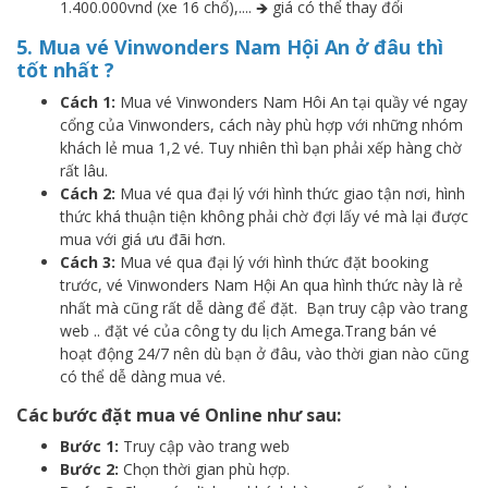
1.400.000vnd (xe 16 chổ),.... 🡺 giá có thể thay đổi
5. Mua vé Vinwonders Nam Hội An ở đâu thì
tốt nhất ?
Cách 1:
Mua vé Vinwonders Nam Hôi An tại quầy vé ngay
cổng của Vinwonders, cách này phù hợp với những nhóm
khách lẻ mua 1,2 vé. Tuy nhiên thì bạn phải xếp hàng chờ
rất lâu.
Cách 2:
Mua vé qua đại lý với hình thức giao tận nơi, hình
thức khá thuận tiện không phải chờ đợi lấy vé mà lại được
mua với giá ưu đãi hơn.
Cách 3:
Mua vé qua đại lý với hình thức đặt booking
trước, vé Vinwonders Nam Hội An qua hình thức này là rẻ
nhất mà cũng rất dễ dàng để đặt. Bạn truy cập vào trang
web .. đặt vé của công ty du lịch Amega.Trang bán vé
hoạt động 24/7 nên dù bạn ở đâu, vào thời gian nào cũng
có thể dễ dàng mua vé.
Các bước đặt mua vé Online như sau:
Bước 1:
Truy cập vào trang web
Bước 2:
Chọn thời gian phù hợp.