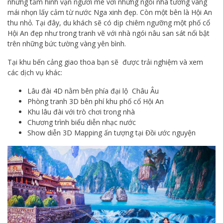
những tấm hình vạn người mê với những ngôi nhà tường vàng
mái nhọn lấy cảm từ nước Nga xinh đẹp. Còn một bên là Hội An
thu nhỏ. Tại đây, du khách sẽ có dịp chiêm ngưỡng một phố cổ
Hội An đẹp như trong tranh vẽ với nhà ngói nâu san sát nổi bật
trên những bức tường vàng yên bình.
Tại khu bến cảng giao thoa bạn sẽ được trải nghiệm và xem
các dịch vụ khác:
Lâu đài 4D nằm bên phía đại lộ Châu Âu
Phòng tranh 3D bên phí khu phố cổ Hội An
Khu lâu đài với trò chơi trong nhà
Chương trình biểu diễn nhạc nước
Show diễn 3D Mapping ấn tượng tại Đồi ước nguyện