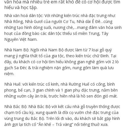
văn hóa mà nhiều trẻ em rất khó để có cơ hội được tìm
hiểu và học tập.
Nhà văn hoá dân tộc: Với những kiến trúc nhà đặc trưng như:
Nhà Rông, Nhà Gươl của người Cơ Tu, Nhà dài Ê Đê…cùng
những tạo hình dòng suối, nương chè,…mang đâm văn hóa sinh
hoạt của đồng bào các dân tộc thiểu số miền Trung, Tây
Nguyên Việt Nam.
Nhà Nam Bộ: Ngôi nhà Nam Bộ được làm từ 7 loại gỗ quý
mang ý nghĩa thất tổ của gia tộc, theo kiến trúc chữ Đinh. Tại
đây, du khách có cơ hội tìm hiểu không gian nghề gốm với 2 lò
gạch Sa Đéc & trải nghiệm nặn gốm, nung gốm làm quà lưu
niệm.
Nhà Huế: với kiến trúc cổ kinh, nhà Rường Huế có cổng, bình
phong, bể cạn, 3 gian chính và 1 gian phụ đặc trưng, nằm bên
những vườn cây ăn trái, trước hiên nhà là hồ sen đón gió mát.
Nhà Bắc Bộ: Nhà Bắc Bộ với kết cấu nhà gỗ truyền thống được
chạm trổ cầu kỳ, xung quanh là đồi cọ vườn chè đặc trưng của
vùng trung du Bắc Bộ. Trên lối đi vào, du khách sẽ bắt gặp hình
ảnh gợi lại tích cổ “Ăn khế – Trả vàng” nổi tiếng thuở xưa.