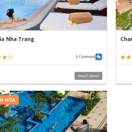
ia Nha Trang
Cha
5 Comment
Watch detail
H HÒA