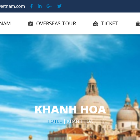
ietnam.com
TNAM
OVERSEAS TOUR
TICKET
KHANH HOA
HOTEL
| KHANH HOA