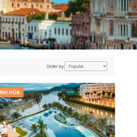
Order by:
NH HÒA