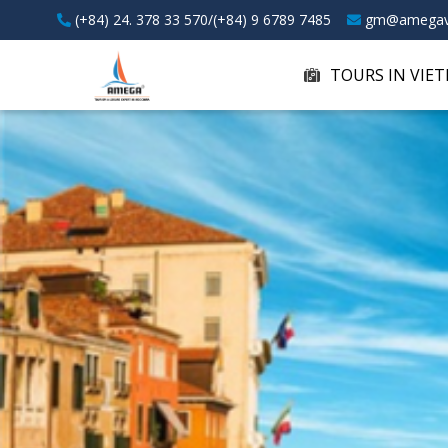
(+84) 24. 378 33 570/(+84) 9 6789 7485
gm@amegav
TOURS IN VIE