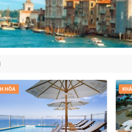
H HÒA
KHÁ