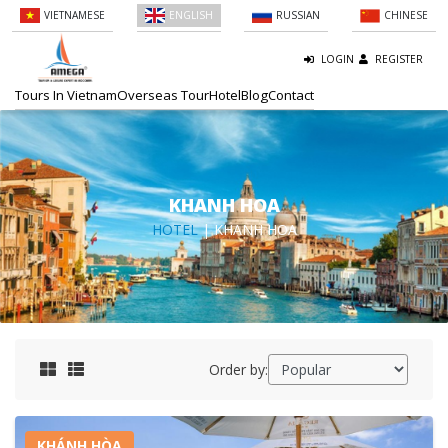
VIETNAMESE
ENGLISH
RUSSIAN
CHINESE
LOGIN
REGISTER
Tours In Vietnam
Overseas Tour
Hotel
Blog
Contact
KHANH HOA
HOTEL
| KHANH HOA
Order by:
KHÁNH HÒA