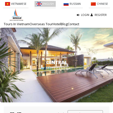
VIETNAMESE
ENGLISH
RUSSIAN
CHINESE
LOGIN
REGISTER
Tours In Vietnam
Overseas Tour
Hotel
Blog
Contact
CENTRAL
HOTEL
| CENTRAL