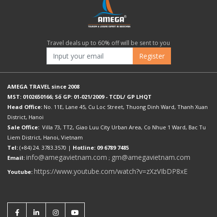
Travel deals up to 60% off will be sent to you
Register
AMEGA TRAVEL since 2008
MST: 0102650166; Số GP: 01-021/2009 - TCDL/ GP LHQT
Head Office:
No. 11E, Lane 45, Cu Loc Street, Thuong Dinh Ward, Thanh Xuan
District, Hanoi
Sale Office:
Villa 73, TT2, Giao Luu City Urban Area, Co Nhue 1 Ward, Bac Tu
Liem District, Hanoi, Vietnam
Tel:
(+84) 24. 3783.3570 |
Hotline: 09 6789 7485
info@amegavietnam.com
gm@amegavietnam.com
Email:
;
https://www.youtube.com/watch?v=zXzVIbDP8xE
Youtube: