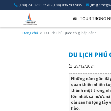
(+84) 24. 3783.3570 /(+84) 0967897485
gm@amegav
TOUR TRONG N
Trang chủ
Du lịch Phú Quốc có gì hấp dẫn?
DU LỊCH PHÚ 
29/12/2021
Những năm gần đây 
quan thiên nhiên tu
thành một trong nh
lớn nhất cả nước nà
dải san hô lộng lẫy
hảo.