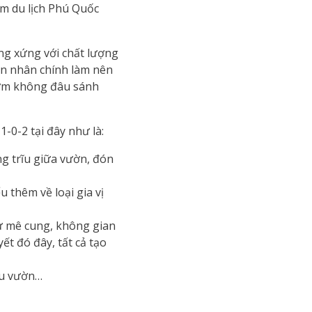
iểm du lịch Phú Quốc
ơng xứng với chất lượng
yên nhân chính làm nên
thơm không đâu sánh
-0-2 tại đây như là:
ng trĩu giữa vườn, đón
u thêm về loại gia vị
hư mê cung, không gian
ết đó đây, tất cả tạo
êu vườn…