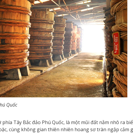
hú Quốc
ở phía Tây Bắc đảo Phú Quốc, là một mũi đất nằm nhô ra bi
oặc, cùng không gian thiên nhiên hoang sơ tràn ngập cảm g