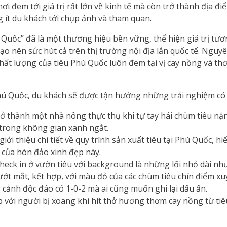
ơi đem tới giá trị rất lớn về kinh tế mà còn trở thành địa đ
 ít du khách tới chụp ảnh và tham quan.
 Quốc” đã là một thương hiệu bền vững, thể hiện giá trị tư
ạo nên sức hút cả trên thị trường nội địa lẫn quốc tế. Ngu
chất lượng của tiêu Phú Quốc luôn đem tại vị cay nồng và 
ú Quốc, du khách sẽ được tận hưởng những trải nghiệm có 1
rở thành một nhà nông thực thụ khi tự tay hái chùm tiêu nặ
 trong không gian xanh ngắt.
iới thiệu chi tiết về quy trình sản xuất tiêu tại Phú Quốc, hiể
i của hòn đảo xinh đẹp này.
heck in ở vườn tiêu với background là những lối nhỏ dài n
t mắt, kết hợp, với màu đỏ của các chùm tiêu chín điểm xuy
cảnh độc đáo có 1-0-2 mà ai cũng muốn ghi lại dấu ấn.
ợp với người bị xoang khi hít thở hương thơm cay nồng từ ti