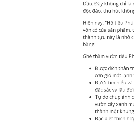
Dầu. Đây không chỉ là n
độc đáo, thu hút không
Hiện nay, “Hồ tiêu Phú
vốn có của sản phẩm, t
thành tựu này là nhờ 
bằng.
Ghé thăm vườn tiêu Ph
Được đích thân t
cơn gió mát lạnh
Được tìm hiểu và g
đặc sắc và lâu đờ
Tự do chụp ảnh c
vườn cây xanh mướ
thành một khung 
Đặc biệt thích h