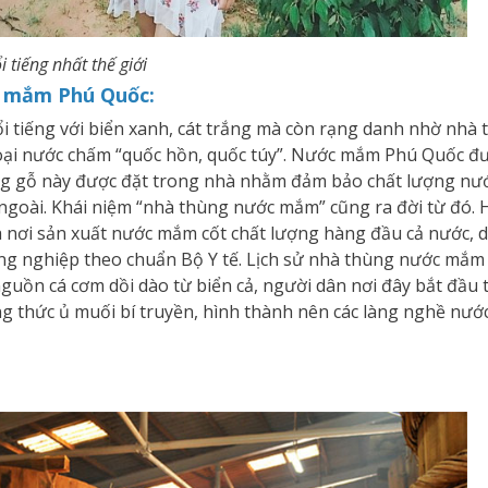
 tiếng nhất thế giới
c mắm Phú Quốc:
i tiếng với biển xanh, cát trắng mà còn rạng danh nhờ nh
 loại nước chấm “quốc hồn, quốc túy”. Nước mắm Phú Quốc đ
ng gỗ này được đặt trong nhà nhằm đảm bảo chất lượng nư
 ngoài. Khái niệm “nhà thùng nước mắm” cũng ra đời từ đó. 
nơi sản xuất nước mắm cốt chất lượng hàng đầu cả nước, 
g nghiệp theo chuẩn Bộ Y tế. Lịch sử nhà thùng nước mắm
guồn cá cơm dồi dào từ biển cả, người dân nơi đây bắt đầu 
thức ủ muối bí truyền, hình thành nên các làng nghề nướ