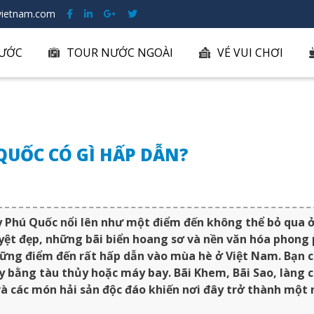
ietnam.com
ƯỚC
TOUR NƯỚC NGOÀI
VÉ VUI CHƠI
QUỐC CÓ GÌ HẤP DẪN?
Phú Quốc nổi lên như một điểm đến không thể bỏ qua ở
yệt đẹp, những bãi biển hoang sơ và nền văn hóa phong 
ững điểm đến rất hấp dẫn vào mùa hè ở Việt Nam. Bạn c
y bằng tàu thủy hoặc máy bay. Bãi Khem, Bãi Sao, làng
 và các món hải sản độc đáo khiến nơi đây trở thành một 