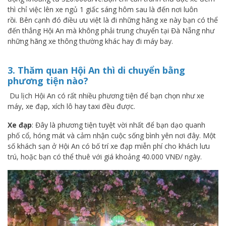
thì chỉ việc lên xe ngủ 1 giấc sáng hôm sau là đến nơi luôn
rồi. Bên cạnh đó điều ưu việt là đi những hãng xe này bạn có thể
đến thẳng Hội An mà không phải trung chuyển tại Đà Nẵng như
những hãng xe thông thường khác hay đi máy bay.
3. Thăm quan Hội An thì di chuyển bằng
phương tiện nào?
Du lịch Hội An có rất nhiều phương tiện để bạn chọn như xe
máy, xe đạp, xích lô hay taxi đều được.
Xe đạp
: Đây là phương tiện tuyệt vời nhất để bạn dạo quanh
phố cổ, hóng mát và cảm nhận cuộc sống bình yên nơi đây. Một
số khách sạn ở Hội An có bố trí xe đạp miễn phí cho khách lưu
trú, hoặc bạn có thể thuê với giá khoảng 40.000 VNĐ/ ngày.