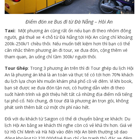
Điểm đón xe Bus đi từ Đà Nẵng – Hôi An
Taxi:
Một phương án cũng rất ổn nếu bạn đi theo nhóm đông
người, giá thuê xe 4 chỗ từ Đà Nẵng tới Hội An cũng chỉ khoảng
200k-250k/1 chiều thôi. Nếu muốn tiết kiệm hơn thì bạn có thể
cân nhắc thêm phương án đi tour, xe đưa đón, cộng thêm vé
tham quan, ăn uống chỉ tầm 300k/ người thôi.
Tour Ghép
: Trong 3 phương án trên thì đi Tour ghép du lịch Hội
An là phương án khá là an toàn và thực tế có tới hơn 70% khách
du lịch lựa chọn khi muốn khám phá phổ cồ về đêm. Vì khi book,
bạn sẽ được xe đưa đón tận nơi, có hướng dẫn viên đi theo
suốt hành trình và giới thiệu hết tất cả những địa điểm nổi tiếng
tại phố cổ. Nói chung, đi tour đã là phương án trọn gói, không
phát sinh thêm bất cứ một chi phí nào hết.
Đối với du khách từ Saigon có thể di chuyển bằng xe khách: Du
lịch Hội An bằng xe khách thì nghe còn có vẻ khả thi hơn. Giá vé
từ Hồ Chí Minh và Hà Nội vào đến Hội An bình thường sẽ dao
động khoảng từ 320.000đ/vé.Bạn chỉ cần tranh thủ đặc xe đêm