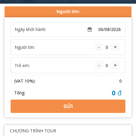
Người lớn:
Ngày khởi hành:
-
+
Người lớn:
-
+
Trẻ em:
(VAT 10%):
0
0
đ
Tổng:
GỬI
CHƯƠNG TRÌNH TOUR