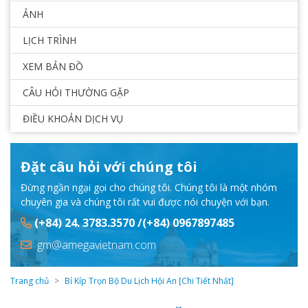
ẢNH
LỊCH TRÌNH
XEM BẢN ĐỒ
CÂU HỎI THƯỜNG GẶP
ĐIỀU KHOẢN DỊCH VỤ
Đặt câu hỏi với chúng tôi
Đừng ngần ngại gọi cho chúng tôi. Chúng tôi là một nhóm
chuyên gia và chúng tôi rất vui được nói chuyện với bạn.
(+84) 24. 3783.3570 /(+84) 0967897485
gm@amegavietnam.com
Trang chủ
Bí Kíp Trọn Bộ Du Lịch Hội An [Chi Tiết Nhất]