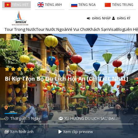
TIẾNG VIỆT
TIẾNG ANH
TIẾNG NGA
TIẾNG TRUNG
ĐĂNG NHẬP
ĐĂNG KÝ
Tour Trong Nước
Tour Nước Ngoài
Vé Vui Chơi
Khách Sạn
Visa
Blog
Liên Hệ
Bí Kíp Trọn Bộ Du Lịch Hội An [Chi Tiết Nhất]
Thời gian: 1 Ngày
XU HƯỚNG DU LỊCH SAU ĐẠI
DỊCH
Xem hình ảnh
Xem clip preview