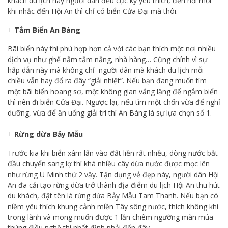
khách du lịch hay người dân đều cực kỳ yêu thích, đến nổi mỗi
khi nhắc đến Hội An thì chỉ có biển Cửa Đại mà thôi.
+
Tắm Biển An Bàng
Bãi biển này thì phù hợp hơn cả với các bạn thích một nơi nhiều
dịch vụ như ghế nằm tắm nắng, nhà hàng… Cũng chính vì sự
hấp dẫn này mà không chỉ người dân mà khách du lịch mỗi
chiều vẫn hay đổ ra đây “giải nhiệt”. Nếu bạn đang muốn tìm
một bãi biển hoang sơ, một không gian vắng lặng để ngắm biển
thì nên đi biển Cửa Đại. Ngược lại, nếu tìm một chốn vừa để nghỉ
dưỡng, vừa để ăn uống giải trí thì An Bàng là sự lựa chọn số 1.
+
Rừng dừa Bảy Mẫu
Trước kia khi biển xâm lấn vào đất liền rất nhiều, dòng nước bắt
đầu chuyển sang lợ thì khá nhiều cây dừa nước được mọc lên
như rừng U Minh thứ 2 vậy. Tận dụng vẻ đẹp này, người dân Hội
An đã cải tạo rừng dừa trở thành địa điểm du lịch Hội An thu hút
du khách, đặt tên là rừng dừa Bảy Mẫu Tam Thanh. Nếu bạn có
niềm yêu thích khung cảnh miền Tây sông nước, thích không khí
trong lành và mong muốn được 1 lần chiêm ngưỡng màn múa
thúng điều nghệ thì nhất định phải đến đây.