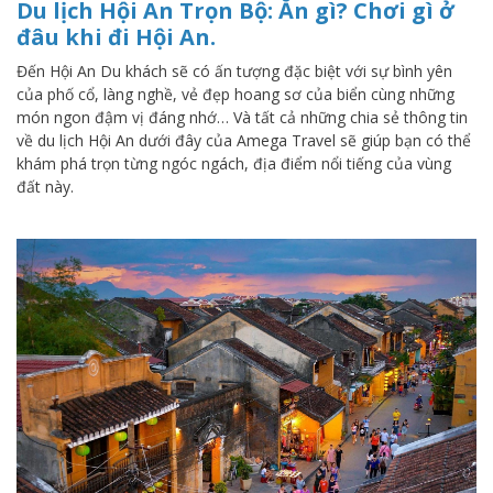
Du lịch Hội An Trọn Bộ: Ăn gì? Chơi gì ở
đâu khi đi Hội An.
Đến Hội An Du khách sẽ có ấn tượng đặc biệt với sự bình yên
của phố cổ, làng nghề, vẻ đẹp hoang sơ của biển cùng những
món ngon đậm vị đáng nhớ… Và tất cả những chia sẻ thông tin
về du lịch Hội An dưới đây của Amega Travel sẽ giúp bạn có thể
khám phá trọn từng ngóc ngách, địa điểm nổi tiếng của vùng
đất này.