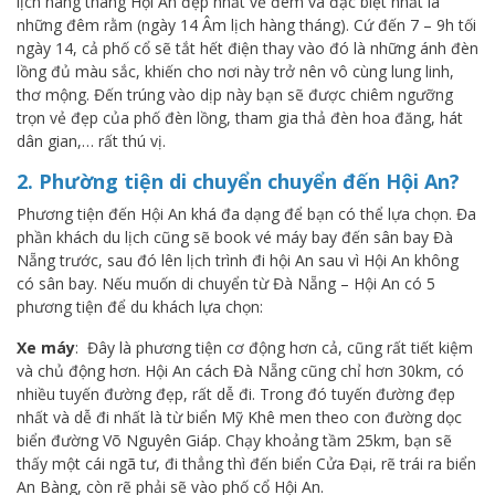
lịch hàng tháng Hội An đẹp nhất về đêm và đặc biệt nhất là
những đêm rằm (ngày 14 Âm lịch hàng tháng). Cứ đến 7 – 9h tối
ngày 14, cả phố cổ sẽ tắt hết điện thay vào đó là những ánh đèn
lồng đủ màu sắc, khiến cho nơi này trở nên vô cùng lung linh,
thơ mộng. Đến trúng vào dịp này bạn sẽ được chiêm ngưỡng
trọn vẻ đẹp của phố đèn lồng, tham gia thả đèn hoa đăng, hát
dân gian,… rất thú vị.
2. Phường tiện di chuyển chuyển đến Hội An?
Phương tiện đến Hội An khá đa dạng để bạn có thể lựa chọn. Đa
phần khách du lịch cũng sẽ book vé máy bay đến sân bay Đà
Nẵng trước, sau đó lên lịch trình đi hội An sau vì Hội An không
có sân bay. Nếu muốn di chuyển từ Đà Nẵng – Hội An có 5
phương tiện để du khách lựa chọn:
Xe máy
: Đây là phương tiện cơ động hơn cả, cũng rất tiết kiệm
và chủ động hơn. Hội An cách Đà Nẵng cũng chỉ hơn 30km, có
nhiều tuyến đường đẹp, rất dễ đi. Trong đó tuyến đường đẹp
nhất và dễ đi nhất là từ biển Mỹ Khê men theo con đường dọc
biển đường Võ Nguyên Giáp. Chạy khoảng tầm 25km, bạn sẽ
thấy một cái ngã tư, đi thẳng thì đến biển Cửa Đại, rẽ trái ra biển
An Bàng, còn rẽ phải sẽ vào phố cổ Hội An.