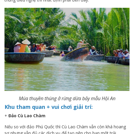
Múa thuyền thúng ở rừng dừa bảy mẫu Hội An
Khu tham quan + vui chơi giải trí:
+
Đảo Cù Lao Chàm
Nếu so với đảo Phú Quốc thì Cù Lao Chàm vẫn còn khá hoang
sơ nhưng vẫn đủ các dịch vụ để tạo nên cho bạn một trải