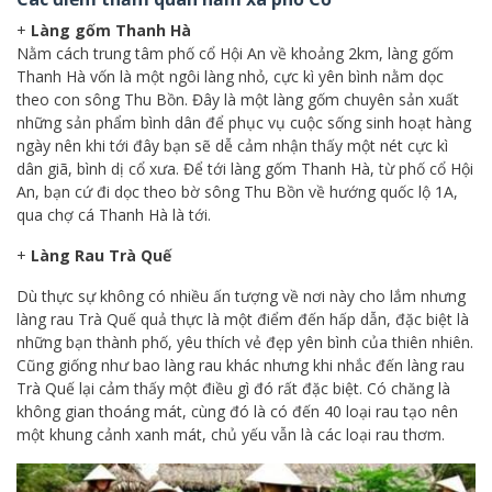
+
Làng gốm Thanh Hà
Nằm cách trung tâm phố cổ Hội An về khoảng 2km, làng gốm
Thanh Hà vốn là một ngôi làng nhỏ, cực kì yên bình nằm dọc
theo con sông Thu Bồn. Đây là một làng gốm chuyên sản xuất
những sản phẩm bình dân để phục vụ cuộc sống sinh hoạt hàng
ngày nên khi tới đây bạn sẽ dễ cảm nhận thấy một nét cực kì
dân giã, bình dị cổ xưa. Để tới làng gốm Thanh Hà, từ phố cổ Hội
An, bạn cứ đi dọc theo bờ sông Thu Bồn về hướng quốc lộ 1A,
qua chợ cá Thanh Hà là tới.
+
Làng Rau Trà Quế
Dù thực sự không có nhiều ấn tượng về nơi này cho lắm nhưng
làng rau Trà Quế quả thực là một điểm đến hấp dẫn, đặc biệt là
những bạn thành phố, yêu thích vẻ đẹp yên bình của thiên nhiên.
Cũng giống như bao làng rau khác nhưng khi nhắc đến làng rau
Trà Quế lại cảm thấy một điều gì đó rất đặc biệt. Có chăng là
không gian thoáng mát, cùng đó là có đến 40 loại rau tạo nên
một khung cảnh xanh mát, chủ yếu vẫn là các loại rau thơm.