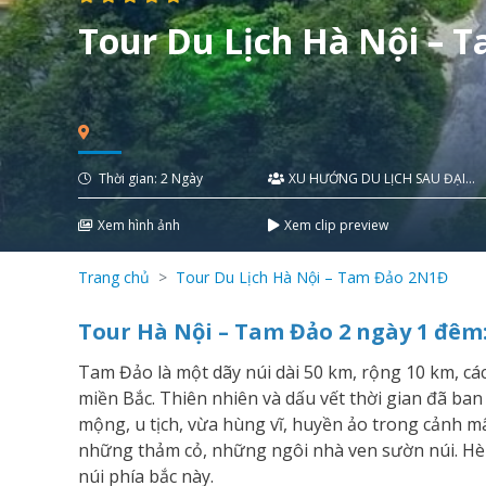
Tour Du Lịch Hà Nội – 
Thời gian: 2 Ngày
XU HƯỚNG DU LỊCH SAU ĐẠI
DỊCH
Xem hình ảnh
Xem clip preview
Trang chủ
Tour Du Lịch Hà Nội – Tam Đảo 2N1Đ
Tour Hà Nội – Tam Đảo 2 ngày 1 đêm
Tam Đảo là một dãy núi dài 50 km, rộng 10 km, các
miền Bắc. Thiên nhiên và dấu vết thời gian đã ban
mộng, u tịch, vừa hùng vĩ, huyền ảo trong cảnh mâ
những thảm cỏ, những ngôi nhà ven sườn núi. Hè v
núi phía bắc này.