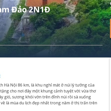
Tam Đảo 2N1Đ
:
h Hà Nội 86 km, là khu nghỉ mát ở núi lý tưởng của
 tặng cho nơi đây một khung cảnh tuyệt vời: vừa thơ
y gió, sương khói vờn trên đỉnh núi rồi sà xuống
ề là mùa du lịch đẹp nhất trong năm ở thị trấn trên