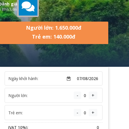
Đánh giá
5 Bình luận
Người lớn: 1.650.000đ
Trẻ em: 140.000đ
Ngày khởi hành:
-
+
Người lớn:
-
+
Trẻ em:
(VAT 10%):
0