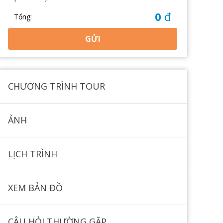
0
đ
Tổng:
GỬI
CHƯƠNG TRÌNH TOUR
ẢNH
LỊCH TRÌNH
XEM BẢN ĐỒ
CÂU HỎI THƯỜNG GẶP