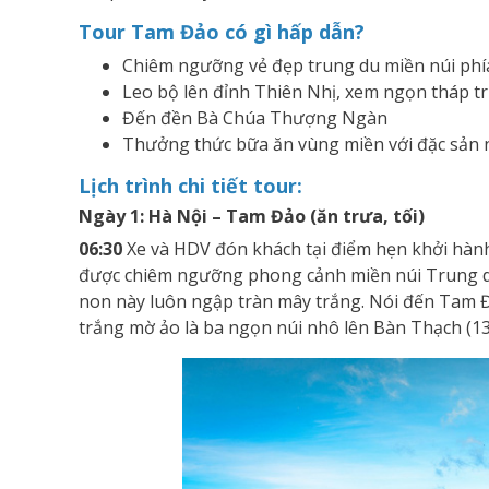
Tour Tam Đảo có gì hấp dẫn?
Chiêm ngưỡng vẻ đẹp trung du miền núi phí
Leo bộ lên đỉnh Thiên Nhị, xem ngọn tháp t
Đến đền Bà Chúa Thượng Ngàn
Thưởng thức bữa ăn vùng miền với đặc sản
Lịch trình chi tiết tour:
Ngày 1: Hà Nội – Tam Đảo (ăn trưa, tối)
06:30
Xe và HDV đón khách tại điểm hẹn khởi hành
được chiêm ngưỡng phong cảnh miền núi Trung du
non này luôn ngập tràn mây trắng. Nói đến Tam Đ
trắng mờ ảo là ba ngọn núi nhô lên Bàn Thạch (1